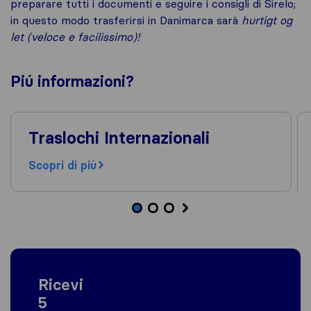
preparare tutti i documenti e seguire i consigli di Sirelo;
in questo modo trasferirsi in Danimarca sarà
hurtigt og
let (veloce e facilissimo)!
Piú
informazioni
?
Traslochi Internazionali
Scopri di più
Ricevi
5