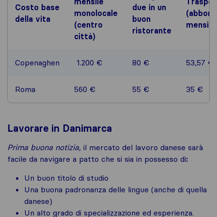
mensile
Traspor
Costo base
due in un
monolocale
(abbon
della vita
buon
(centro
mensile
ristorante
città)
Copenaghen
1.200 €
80 €
53,57 €
Roma
560 €
55 €
35 €
Lavorare in Danimarca
Prima buona notizia
, il mercato del lavoro danese sarà
facile da navigare a patto che si sia in possesso di
:
Un buon titolo di studio
Una buona padronanza delle lingue (anche di quella
danese)
Un alto grado di specializzazione ed esperienza.