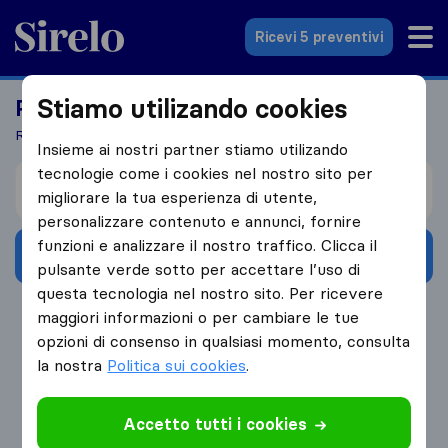
Sirelo.it
Ricevi 5 preventivi
Stiamo utilizando cookies
Pronto per il tuo trasloco all'estero?
Ricevi 5 preventivi dopo solo 3 passaggi
Insieme ai nostri partner stiamo utilizando
tecnologie come i cookies nel nostro sito per
Sto traslocando da
migliorare la tua esperienza di utente,
personalizzare contenuto e annunci, fornire
funzioni e analizzare il nostro traffico. Clicca il
Ottieni preventivi gratuiti
pulsante verde sotto per accettare l’uso di
questa tecnologia nel nostro sito. Per ricevere
4.3
793 Recensioni di Google
maggiori informazioni o per cambiare le tue
opzioni di consenso in qualsiasi momento, consulta
la nostra
Politica sui cookies
.
Accetto tutti i cookies