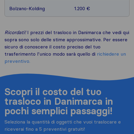
Bolzano-Kolding
1.200 €
Ricordati!
I prezzi del trasloco in Danimarca che vedi qui
sopra sono solo delle stime approssimative. Per essere
sicuro di conoscere il costo preciso del tuo
trasferimento l’unico modo sarà quello di
richiedere un
preventivo.
Scopri il costo del tuo
trasloco in Danimarca in
pochi semplici passaggi!
Seleziona la quantità di oggetti che vuoi traslocare e
riceverai fino a 5 preventivi gratuiti!