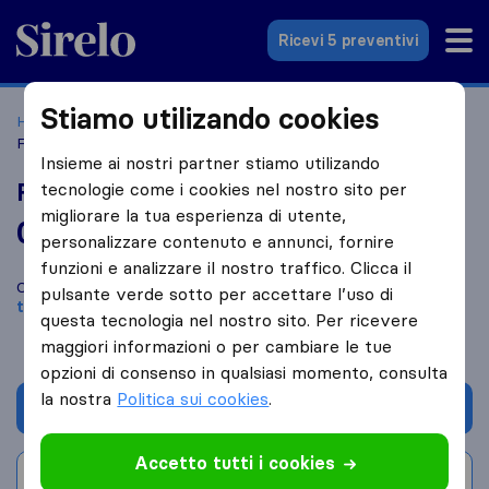
Sirelo.it
Ricevi 5 preventivi
Stiamo utilizando cookies
Home
Le 10 migliori aziende di traslochi in Italia
Roma
Fed Traslochi e Deposito
Insieme ai nostri partner stiamo utilizando
Fed Traslochi e Deposito
tecnologie come i cookies nel nostro sito per
migliorare la tua esperienza di utente,
0,0
basato su
0
personalizzare contenuto e annunci, fornire
recensioni di Sirelo e Google
i
funzioni e analizzare il nostro traffico. Clicca il
Confronta Fed Traslochi e Deposito con altre
aziende di
pulsante verde sotto per accettare l’uso di
traslochi
di
Roma
questa tecnologia nel nostro sito. Per ricevere
maggiori informazioni o per cambiare le tue
opzioni di consenso in qualsiasi momento, consulta
la nostra
Politica sui cookies
.
Chiedi preventivo
Accetto tutti i cookies
Scrivi una recensione