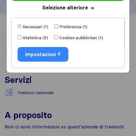
Selezione alteriore
Informazioni
Recensioni
Rivedi
Necessari (1)
Preferenza (1)
Statistica (5)
Cookies pubblicitari (1)
Impostazioni
Servizi
Trasloco nazionale
A proposito
Non ci sono informazioni su quest'azienda di traslochi.