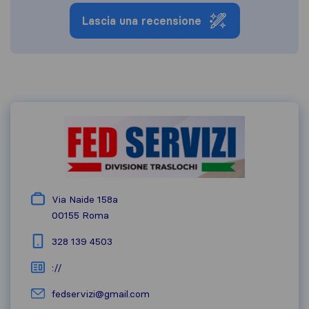
Lascia una recensione
Via Naide 158a
00155
Roma
328 139 4503
://
fedservizi@gmail.com