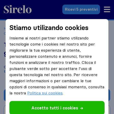
Sirelo.it
Ricevi 5 preventivi
Stiamo utilizando cookies
Home
Le 10 migliori aziende di traslochi in Italia
Casalnuovo di Napoli
Traslochi Polise & Figli srl
Insieme ai nostri partner stiamo utilizando
Traslochi Polise & Figli srl
tecnologie come i cookies nel nostro sito per
migliorare la tua esperienza di utente,
9,8
basato su
40
personalizzare contenuto e annunci, fornire
recensioni di Sirelo e Google
i
funzioni e analizzare il nostro traffico. Clicca il
Confronta Traslochi Polise & Figli srl con altre
aziende di
pulsante verde sotto per accettare l’uso di
traslochi
di
Casalnuovo di Napoli
questa tecnologia nel nostro sito. Per ricevere
maggiori informazioni o per cambiare le tue
opzioni di consenso in qualsiasi momento, consulta
la nostra
Politica sui cookies
.
Chiedi preventivo
Accetto tutti i cookies
Scrivi una recensione