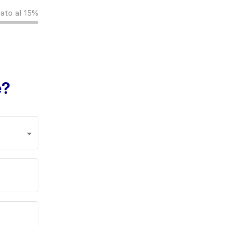
ato al
15%
e?
Qual'è