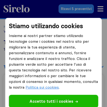
Sirelo.it
Ricevi 5 preventivi
Stiamo utilizando cookies
Home
Le 10 migliori aziende di traslochi in Italia
Vigodarzere
Insieme ai nostri partner stiamo utilizando
tecnologie come i cookies nel nostro sito per
Top 10 traslocatori a Vigodarzere
migliorare la tua esperienza di utente,
11 aziende di traslochi trovate a Vigodarzere
personalizzare contenuto e annunci, fornire
funzioni e analizzare il nostro traffico. Clicca il
pulsante verde sotto per accettare l’uso di
Filtri
Filtra per:
questa tecnologia nel nostro sito. Per ricevere
maggiori informazioni o per cambiare le tue
Traslochisubito
opzioni di consenso in qualsiasi momento, consulta
la nostra
Politica sui cookies
.
Accetto tutti i cookies
0,0
0