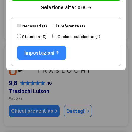
Traslochisubito
Selezione alteriore
Padova
Chiedi preventivo
Dettagli
Necessari (1)
Preferenza (1)
Statistica (5)
Cookies pubblicitari (1)
Impostazioni
Traslochi Luison
9,8
46
Traslochi Luison
Padova
Chiedi preventivo
Dettagli