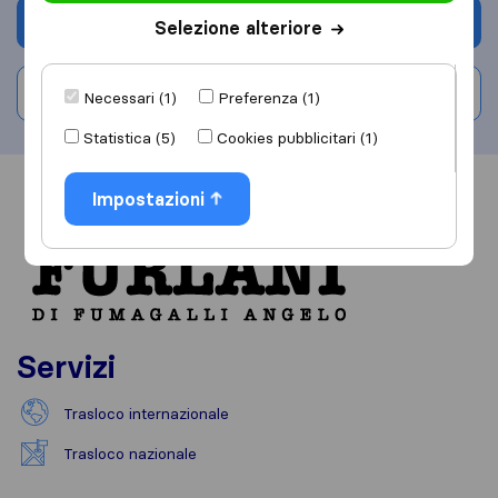
Chiedi preventivo
Selezione alteriore
Scrivi una recensione
Necessari (1)
Preferenza (1)
Statistica (5)
Cookies pubblicitari (1)
Informazioni
Impostazioni
Recensioni
Rivedi
Servizi
Trasloco internazionale
Trasloco nazionale