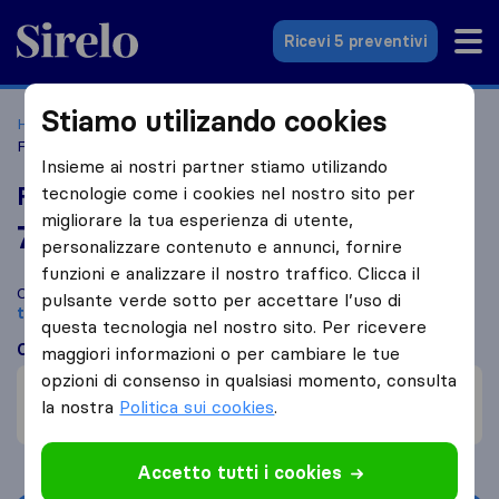
Sirelo.it
Ricevi 5 preventivi
Stiamo utilizando cookies
Home
Le 10 migliori aziende di traslochi in Italia
Padova
Furlani Traslochi Padova
Insieme ai nostri partner stiamo utilizando
Furlani Traslochi Padova
tecnologie come i cookies nel nostro sito per
migliorare la tua esperienza di utente,
7,8
basato su
18
personalizzare contenuto e annunci, fornire
recensioni di Sirelo e Google
i
funzioni e analizzare il nostro traffico. Clicca il
Confronta Furlani Traslochi Padova con altre
aziende di
pulsante verde sotto per accettare l’uso di
traslochi
di
Padova
questa tecnologia nel nostro sito. Per ricevere
Cosa dicono i clienti
maggiori informazioni o per cambiare le tue
opzioni di consenso in qualsiasi momento, consulta
Prezzo (1)
la nostra
Politica sui cookies
.
Incompetenza (1)
Accetto tutti i cookies