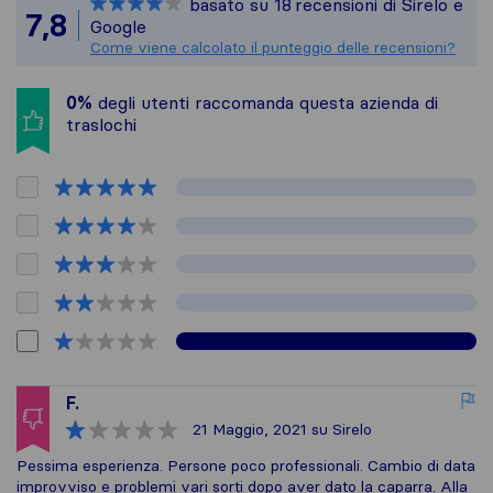
basato su
18
recensioni di Sirelo e
Tutte le recensioni ra
7,8
Google
Come viene calcolato il punteggio delle recensioni?
0%
degli utenti raccomanda questa azienda di
traslochi
F.
21 Maggio, 2021
su Sirelo
Pessima esperienza. Persone poco professionali. Cambio di data
improvviso e problemi vari sorti dopo aver dato la caparra. Alla