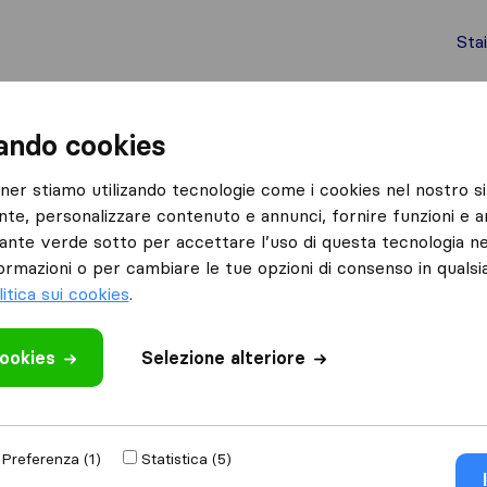
Sta
chi internazionali
Spedizione di container
Servizi
zando cookies
Scandolara Ravara
Alberto Lazzari Traslochi
tner stiamo utilizando tecnologie come i cookies nel nostro si
nte, personalizzare contenuto e annunci, fornire funzioni e an
ochi
Cosa dicono i clienti
lsante verde sotto per accettare l’uso di questa tecnologia ne
Professionalità (1)
ormazioni o per cambiare le tue opzioni di consenso in quals
Cortesia (1)
litica sui cookies
.
cookies
 recensione
Selezione alteriore
e di traslochi
di
Preferenza (1)
Statistica (5)