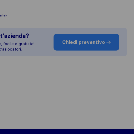
lia)
t'azienda?
Chiedi preventivo
 facile e gratuito!
raslocatori.