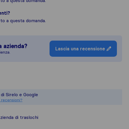
osto a questa domanda.
enti?
osto a questa domanda.
a azienda?
Lascia una recensione
ienza.
uadro più completo della reputazione de
sponsabile degli standard di pubblicazi
 di Sirelo e Google
ioni raccolte su Sirelo sono soggette 
 recensioni?
ienda di traslochi