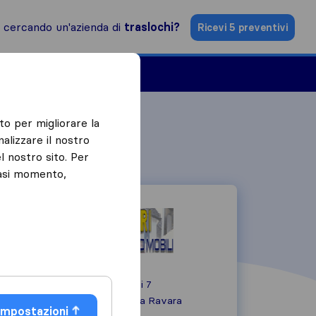
i cercando un'azienda di
traslochi?
Ricevi 5 preventivi
Aziende di traslochi
to per migliorare la
alizzare il nostro
l nostro sito. Per
iasi momento,
Via Sandro Pertini 7
26040
Scandolara Ravara
Impostazioni