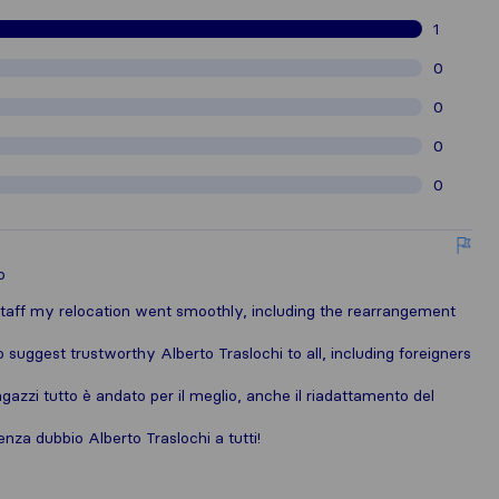
1
0
0
0
0
o
staff my relocation went smoothly, including the rearrangement
 suggest trustworthy Alberto Traslochi to all, including foreigners
gazzi tutto è andato per il meglio, anche il riadattamento del
enza dubbio Alberto Traslochi a tutti!