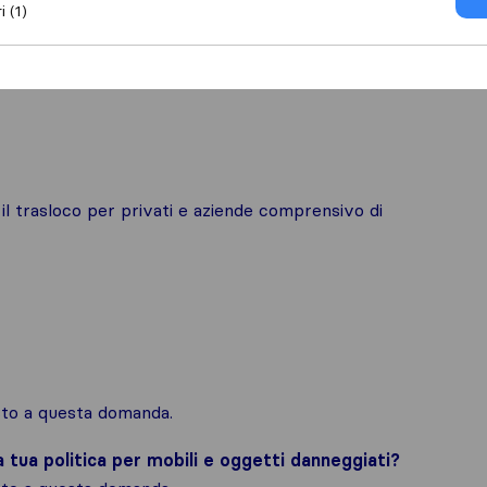
i (1)
 il trasloco per privati e aziende comprensivo di
osto a questa domanda.
la tua politica per mobili e oggetti danneggiati?