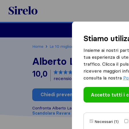
Sirelo.it
Traslochi
Traslo
Stiamo utili
Home
Le 10 migliori aziende di traslochi in Italia
Insieme ai nostri par
tua esperienza di ute
Alberto Lazzari Trasl
traffico. Clicca il pu
ricevere maggiori inf
10,0
basato su
1
consulta la nostra
Po
recensioni di Sirelo e Google
i
Chiedi preventivo
Accetto tutti i 
Scrivi una
Confronta Alberto Lazzari Traslochi con altre
aziend
Scandolara Ravara
Necessari (1)