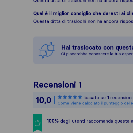
Questa ditta di traslochi non ha ancora risp
Qual è il miglior consiglio che daresti ai cli
Questa ditta di traslochi non ha ancora risp
Hai traslocato con quest
Ci piacerebbe conoscere la tua esper
Per avere un q
Recensioni
1
Sirelo non è re
basato su
1
recensioni
10,0
Tutte le recens
Come viene calcolato il punteggio delle
100%
degli utenti raccomanda questa az