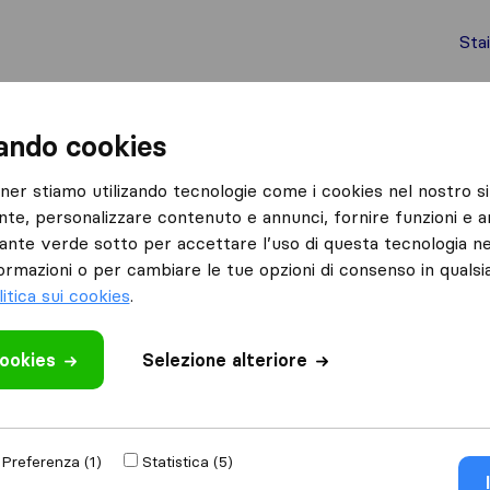
Sta
chi internazionali
Spedizione di container
Servizi
zando cookies
Sant'Agata
tner stiamo utilizando tecnologie come i cookies nel nostro si
nte, personalizzare contenuto e annunci, fornire funzioni e an
ata
lsante verde sotto per accettare l’uso di questa tecnologia ne
ormazioni o per cambiare le tue opzioni di consenso in quals
litica sui cookies
.
Risultati
cookies
Selezione alteriore
Union Service
Preferenza (1)
Statistica (5)