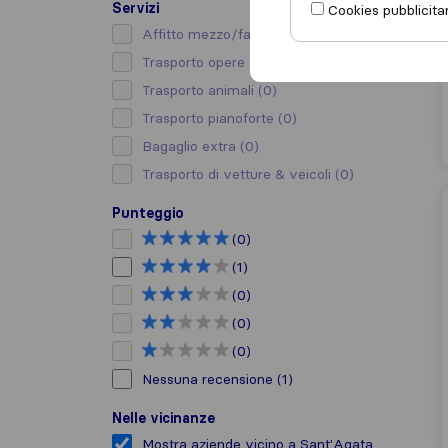
Servizi
Cookies pubblicitar
Affitto mezzo/facchino
(0)
Trasporto opere d’arte
(0)
Trasporto animali
(0)
Trasporto pianoforte
(0)
Bagaglio extra
(0)
Trasporto di vetture & veicoli
(0)
Punteggio
(0)
(1)
(0)
(0)
(0)
Nessuna recensione
(1)
Nelle vicinanze
Mostra aziende vicino a Sant'Agata