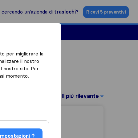
i cercando un'azienda di
traslochi?
Ricevi 5 preventivi
Aziende di traslochi
to per migliorare la
alizzare il nostro
l nostro sito. Per
iasi momento,
Filtra per:
Impostazioni