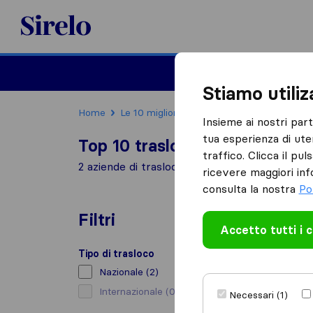
Sirelo.it
Traslochi
Traslo
Stiamo utili
Home
Le 10 migliori aziende di traslochi in Italia
Insieme ai nostri par
tua esperienza di ute
Top 10 traslocatori a Sant'Ag
traffico. Clicca il pu
2 aziende di traslochi trovate a Sant'Agata
ricevere maggiori inf
consulta la nostra
Po
Filtri
Accetto tutti i 
Tipo di trasloco
Nazionale
(2)
Internazionale
(0)
Necessari (1)