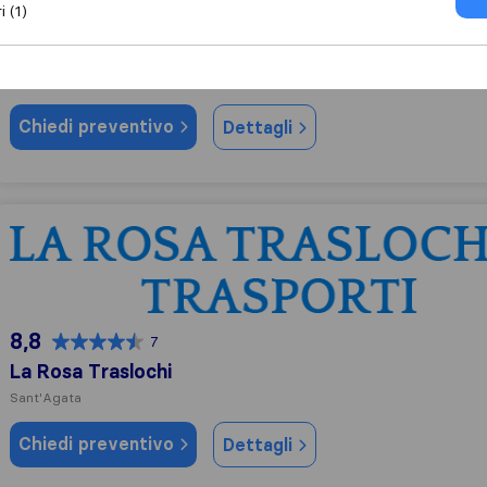
i (1)
0,0
0
Union Service
Nonantola
Chiedi preventivo
Dettagli
La Rosa Traslochi
8,8
7
La Rosa Traslochi
Sant'Agata
Chiedi preventivo
Dettagli