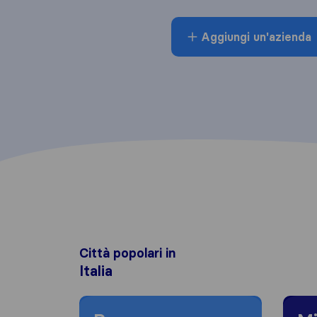
Aggiungi un'azienda
Città popolari in
Italia
Moving to Roma
Moving