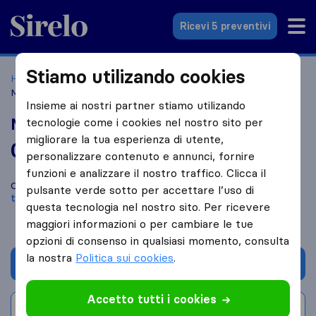
Sirelo.it
Ricevi 5 preventivi
Stiamo utilizando cookies
Home
Le 10 migliori aziende di traslochi in Italia
Pioltello
Metropolitan City of Milan
Insieme ai nostri partner stiamo utilizando
Metropolitan City of Milan
tecnologie come i cookies nel nostro sito per
migliorare la tua esperienza di utente,
0,0
basato su
0
personalizzare contenuto e annunci, fornire
recensioni di Sirelo e Google
i
funzioni e analizzare il nostro traffico. Clicca il
Confronta Metropolitan City of Milan con altre
aziende di
pulsante verde sotto per accettare l’uso di
traslochi
di
Pioltello
questa tecnologia nel nostro sito. Per ricevere
maggiori informazioni o per cambiare le tue
opzioni di consenso in qualsiasi momento, consulta
la nostra
Politica sui cookies
.
Chiedi preventivo
Accetto tutti i cookies
Scrivi una recensione