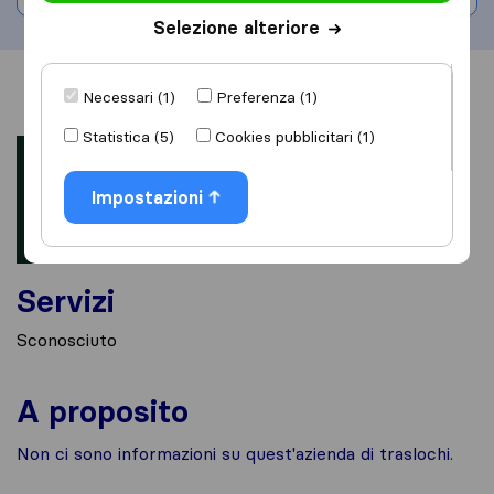
Selezione alteriore
Informazioni
Recensioni
Rivedi
Necessari (1)
Preferenza (1)
Statistica (5)
Cookies pubblicitari (1)
Impostazioni
Servizi
Sconosciuto
A proposito
Non ci sono informazioni su quest'azienda di traslochi.