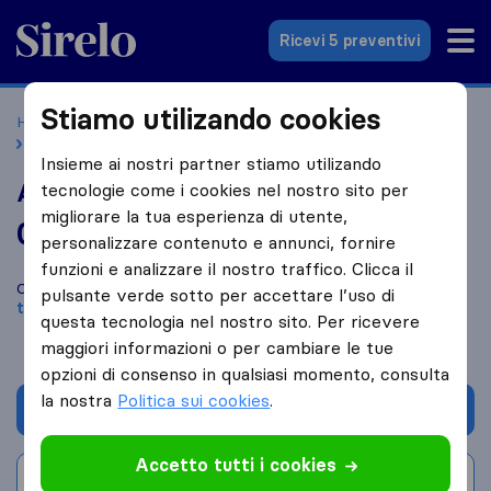
Sirelo.it
Ricevi 5 preventivi
Stiamo utilizando cookies
Home
Le 10 migliori aziende di traslochi in Italia
Piemonte
Ansaldi Trasporti - Traslochi
Insieme ai nostri partner stiamo utilizando
Ansaldi Trasporti - Traslochi
tecnologie come i cookies nel nostro sito per
migliorare la tua esperienza di utente,
0,0
basato su
0
personalizzare contenuto e annunci, fornire
recensioni di Sirelo e Google
i
funzioni e analizzare il nostro traffico. Clicca il
Confronta Ansaldi Trasporti - Traslochi con altre
aziende di
pulsante verde sotto per accettare l’uso di
traslochi
di
Piemonte
questa tecnologia nel nostro sito. Per ricevere
maggiori informazioni o per cambiare le tue
opzioni di consenso in qualsiasi momento, consulta
la nostra
Politica sui cookies
.
Chiedi preventivo
Accetto tutti i cookies
Scrivi una recensione