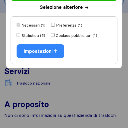
Selezione alteriore
Informazioni
Recensioni
Rivedi
Necessari (1)
Preferenza (1)
Statistica (5)
Cookies pubblicitari (1)
Impostazioni
Servizi
Trasloco nazionale
A proposito
Non ci sono informazioni su quest'azienda di traslochi.