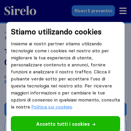
Sirelo.it
Ricevi 5 preventivi
Stiamo utilizando cookies
Home
Le 10 migliori aziende di traslochi in Italia
Pavia
Traslochi Ingrassia
Insieme ai nostri partner stiamo utilizando
Traslochi Ingrassia
tecnologie come i cookies nel nostro sito per
migliorare la tua esperienza di utente,
0,0
basato su
0
personalizzare contenuto e annunci, fornire
recensioni di Sirelo e Google
i
funzioni e analizzare il nostro traffico. Clicca il
Confronta Traslochi Ingrassia con altre
aziende di traslochi
di
pulsante verde sotto per accettare l’uso di
Pavia
questa tecnologia nel nostro sito. Per ricevere
maggiori informazioni o per cambiare le tue
opzioni di consenso in qualsiasi momento, consulta
la nostra
Politica sui cookies
.
Chiedi preventivo
Accetto tutti i cookies
Scrivi una recensione