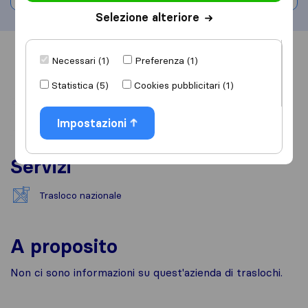
Selezione alteriore
Informazioni
Recensioni
Rivedi
Necessari (1)
Preferenza (1)
Statistica (5)
Cookies pubblicitari (1)
Impostazioni
Servizi
Trasloco nazionale
A proposito
Non ci sono informazioni su quest'azienda di traslochi.