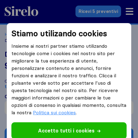
Sirelo.it
Ricevi 5 preventivi
Stiamo utilizando cookies
Home
Le 10 migliori aziende di traslochi in Italia
Origgio
DI DIO GROUP TRASLOCHI
Insieme ai nostri partner stiamo utilizando
DI DIO GROUP TRASLOCHI
tecnologie come i cookies nel nostro sito per
migliorare la tua esperienza di utente,
9,8
basato su
85
personalizzare contenuto e annunci, fornire
recensioni di Sirelo e Google
i
funzioni e analizzare il nostro traffico. Clicca il
Confronta DI DIO GROUP TRASLOCHI con altre
aziende di
pulsante verde sotto per accettare l’uso di
traslochi
di
Origgio
questa tecnologia nel nostro sito. Per ricevere
Cosa dicono i clienti
maggiori informazioni o per cambiare le tue
opzioni di consenso in qualsiasi momento, consulta
Offerta di collaborazione (1)
la nostra
Politica sui cookies
.
Accetto tutti i cookies
Chiedi preventivo