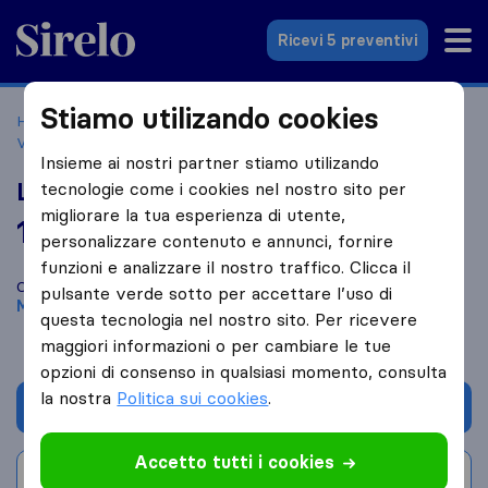
Sirelo.it
Ricevi 5 preventivi
Stiamo utilizando cookies
Home
Le 10 migliori aziende di traslochi in Italia
Motta
Visconti
Lunni Traslochi
Insieme ai nostri partner stiamo utilizando
Lunni Traslochi
tecnologie come i cookies nel nostro sito per
migliorare la tua esperienza di utente,
10,0
basato su
3
personalizzare contenuto e annunci, fornire
recensioni di Sirelo e Google
i
funzioni e analizzare il nostro traffico. Clicca il
Confronta Lunni Traslochi con altre
aziende di traslochi
di
pulsante verde sotto per accettare l’uso di
Motta Visconti
questa tecnologia nel nostro sito. Per ricevere
maggiori informazioni o per cambiare le tue
opzioni di consenso in qualsiasi momento, consulta
la nostra
Politica sui cookies
.
Chiedi preventivo
Accetto tutti i cookies
Scrivi una recensione