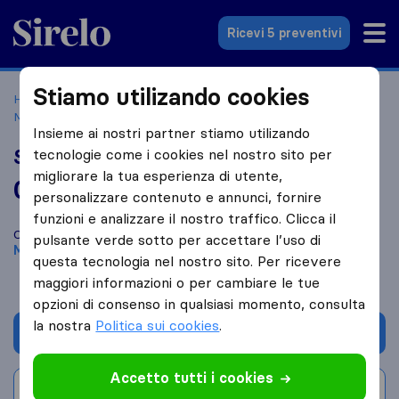
Sirelo.it
Ricevi 5 preventivi
Stiamo utilizando cookies
Home
Le 10 migliori aziende di traslochi in Italia
Monterotondo
Se.Co.Transport
Insieme ai nostri partner stiamo utilizando
Se.Co.Transport
tecnologie come i cookies nel nostro sito per
migliorare la tua esperienza di utente,
0,0
basato su
0
personalizzare contenuto e annunci, fornire
recensioni di Sirelo e Google
i
funzioni e analizzare il nostro traffico. Clicca il
Confronta Se.Co.Transport con altre
aziende di traslochi
di
pulsante verde sotto per accettare l’uso di
Monterotondo
questa tecnologia nel nostro sito. Per ricevere
maggiori informazioni o per cambiare le tue
opzioni di consenso in qualsiasi momento, consulta
la nostra
Politica sui cookies
.
Chiedi preventivo
Accetto tutti i cookies
Scrivi una recensione