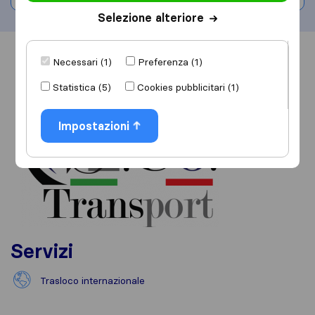
Selezione alteriore
Informazioni
Recensioni
Rivedi
Necessari (1)
Preferenza (1)
Statistica (5)
Cookies pubblicitari (1)
Impostazioni
Servizi
Trasloco internazionale