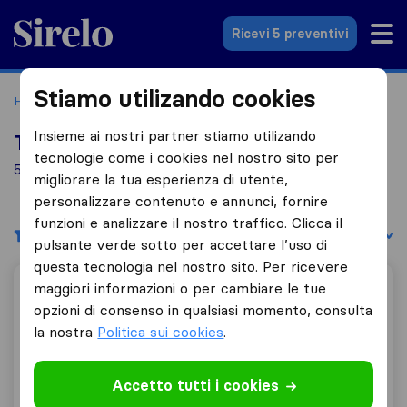
Sirelo.it
Ricevi 5 preventivi
Stiamo utilizando cookies
Home
Le 10 migliori aziende di traslochi in Italia
L'Aquila
Insieme ai nostri partner stiamo utilizando
Top 10 traslocatori a L'Aquila
tecnologie come i cookies nel nostro sito per
5 aziende di traslochi trovate a L'Aquila
migliorare la tua esperienza di utente,
personalizzare contenuto e annunci, fornire
funzioni e analizzare il nostro traffico. Clicca il
Filtri
Filtra per:
pulsante verde sotto per accettare l’uso di
questa tecnologia nel nostro sito. Per ricevere
maggiori informazioni o per cambiare le tue
Traslochi service LCV
opzioni di consenso in qualsiasi momento, consulta
la nostra
Politica sui cookies
.
10,0
133
Accetto tutti i cookies
Traslochi service LCV