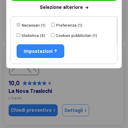
L'Aquila
Selezione alteriore
Chiedi preventivo
Dettagli
Necessari (1)
Preferenza (1)
"Efficienza"
2 valutazioni come
Statistica (5)
Cookies pubblicitari (1)
Impostazioni
La Nova Traslochi
10,0
9
La Nova Traslochi
L'Aquila
Chiedi preventivo
Dettagli