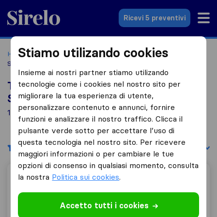
Sirelo.it
Ricevi 5 preventivi
Stiamo utilizando cookies
Home
Le 10 migliori aziende di traslochi in Italia
Godega Di
Sant'urbano
Insieme ai nostri partner stiamo utilizando
tecnologie come i cookies nel nostro sito per
Top 10 traslocatori a Godega Di
migliorare la tua esperienza di utente,
Sant'urbano
personalizzare contenuto e annunci, fornire
1 aziende di traslochi trovate a Godega Di Sant'urbano
funzioni e analizzare il nostro traffico. Clicca il
pulsante verde sotto per accettare l’uso di
questa tecnologia nel nostro sito. Per ricevere
Filtri
Filtra per:
maggiori informazioni o per cambiare le tue
opzioni di consenso in qualsiasi momento, consulta
la nostra
Politica sui cookies
.
Teknomontaggi - Traslochi
Accetto tutti i cookies