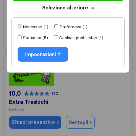
9,8
10
Selezione alteriore
Fabyan Traslochi
Garbagnate Milanese
Necessari (1)
Preferenza (1)
Chiedi preventivo
Dettagli
Statistica (5)
Cookies pubblicitari (1)
Impostazioni
Extra Traslochi
10,0
140
Extra Traslochi
Limbiate
Chiedi preventivo
Dettagli