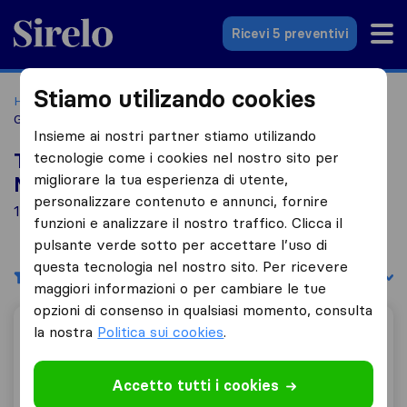
Sirelo.it
Ricevi 5 preventivi
Stiamo utilizando cookies
Home
Le 10 migliori aziende di traslochi in Italia
Garbagnate Milanese
Insieme ai nostri partner stiamo utilizando
tecnologie come i cookies nel nostro sito per
Top 10 traslocatori a Garbagnate
migliorare la tua esperienza di utente,
Milanese
personalizzare contenuto e annunci, fornire
11 aziende di traslochi trovate a Garbagnate Milanese
funzioni e analizzare il nostro traffico. Clicca il
pulsante verde sotto per accettare l’uso di
questa tecnologia nel nostro sito. Per ricevere
Filtri
Filtra per:
maggiori informazioni o per cambiare le tue
opzioni di consenso in qualsiasi momento, consulta
la nostra
Politica sui cookies
.
Fabyan Traslochi
Accetto tutti i cookies