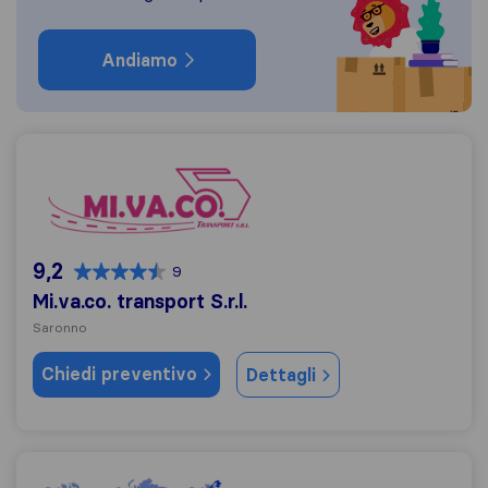
Andiamo
Mi.va.co. transport S.r.l.
9,2
9
Mi.va.co. transport S.r.l.
Saronno
Chiedi preventivo
Dettagli
Cippì Traslochi Nazionali e Internazionali S.r.l.s.