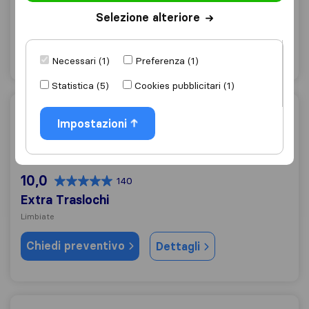
Garbagnate Milanese
Selezione alteriore
Chiedi preventivo
Dettagli
Necessari (1)
Preferenza (1)
Statistica (5)
Cookies pubblicitari (1)
Extra Traslochi
Impostazioni
10,0
140
Extra Traslochi
Limbiate
Chiedi preventivo
Dettagli