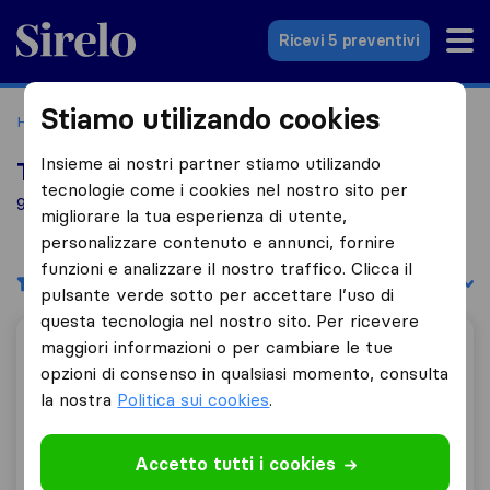
Sirelo.it
Ricevi 5 preventivi
Stiamo utilizando cookies
Home
Le 10 migliori aziende di traslochi in Italia
Cesate
Insieme ai nostri partner stiamo utilizando
Top 10 traslocatori a Cesate
tecnologie come i cookies nel nostro sito per
9 aziende di traslochi trovate a Cesate
migliorare la tua esperienza di utente,
personalizzare contenuto e annunci, fornire
funzioni e analizzare il nostro traffico. Clicca il
Filtri
Filtra per:
pulsante verde sotto per accettare l’uso di
questa tecnologia nel nostro sito. Per ricevere
maggiori informazioni o per cambiare le tue
Fabyan Traslochi
opzioni di consenso in qualsiasi momento, consulta
la nostra
Politica sui cookies
.
9,8
10
Accetto tutti i cookies
Fabyan Traslochi