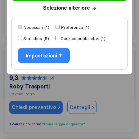
Selezione alteriore
Chiedi preventivo
Dettagli
Necessari (1)
Preferenza (1)
"Offerta di collaborazione"
1 valutazioni come
Statistica (5)
Cookies pubblicitari (1)
Roby Trasporti
Impostazioni
9,3
55
Roby Trasporti
Rovello Porro
Chiedi preventivo
Dettagli
"Imballaggio di qualità"
1 valutazioni come