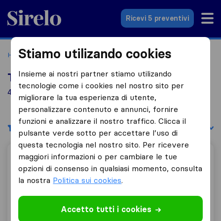
Sirelo.it
Ricevi 5 preventivi
Stiamo utilizando cookies
Home
Le 10 migliori aziende di traslochi in Italia
Saronno
Insieme ai nostri partner stiamo utilizando
Top 10 traslocatori a Saronno
tecnologie come i cookies nel nostro sito per
4 aziende di traslochi trovate a Saronno
migliorare la tua esperienza di utente,
personalizzare contenuto e annunci, fornire
funzioni e analizzare il nostro traffico. Clicca il
Filtri
Filtra per:
pulsante verde sotto per accettare l’uso di
questa tecnologia nel nostro sito. Per ricevere
maggiori informazioni o per cambiare le tue
DI DIO GROUP TRASLOCHI
opzioni di consenso in qualsiasi momento, consulta
la nostra
Politica sui cookies
.
9,8
85
DI DIO GROUP TRASLOCHI
Accetto tutti i cookies
Origgio