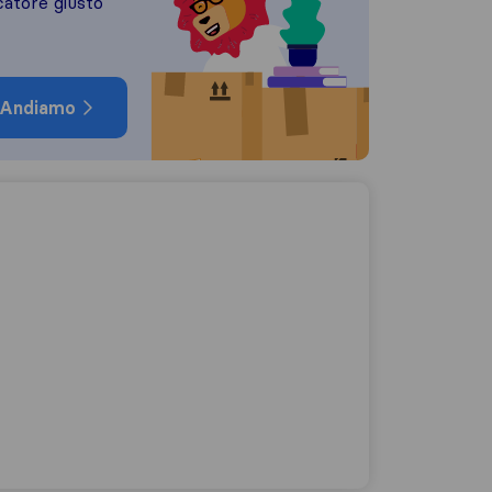
catore giusto
Andiamo