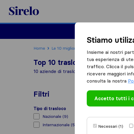
Sirelo.it
Traslochi
Traslo
Stiamo utili
Home
Le 10 migliori aziende di traslochi in Italia
Insieme ai nostri par
tua esperienza di ute
Top 10 traslocatori a Lainate
traffico. Clicca il pu
10 aziende di traslochi trovate a Lainate
ricevere maggiori inf
consulta la nostra
Po
Filtri
Accetto tutti i 
Tipo di trasloco
Nazionale
(9)
Internazionale
(5)
Necessari (1)