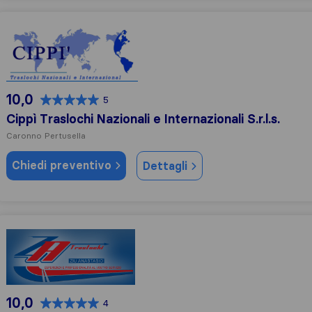
Cippì Traslochi Nazionali e Internazionali S.r.l.s.
10,0
5
Cippì Traslochi Nazionali e Internazionali S.r.l.s.
Caronno Pertusella
Chiedi preventivo
Dettagli
ZA Traslochi
10,0
4