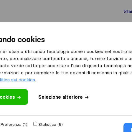
Sta
chi internazionali
Spedizione di container
Servizi
zando cookies
Lainate
tner stiamo utilizando tecnologie come i cookies nel nostro si
nte, personalizzare contenuto e annunci, fornire funzioni e an
lsante verde sotto per accettare l’uso di questa tecnologia ne
ormazioni o per cambiare le tue opzioni di consenso in quals
litica sui cookies
.
Risultati
cookies
Selezione alteriore
IMG Traslochi e Servizi
Preferenza (1)
Statistica (5)