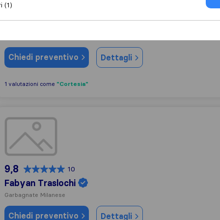
i (1)
9,0
18
IMG Traslochi e Servizi
Rho
Chiedi preventivo
Dettagli
"Cortesia"
1 valutazioni come
Fabyan Traslochi
9,8
10
Fabyan Traslochi
Garbagnate Milanese
Chiedi preventivo
Dettagli