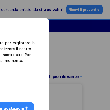
i cercando un'azienda di
traslochi?
Ricevi 5 preventivi
Aziende di traslochi
to per migliorare la
alizzare il nostro
l nostro sito. Per
iasi momento,
Filtra per:
Impostazioni