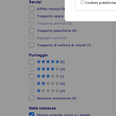
Servizi
Cookies pubblicitar
Affitto mezzo/facchino
(2)
Trasporto opere d’arte
(2)
Trasporto animali
(0)
Trasporto pianoforte
(4)
Bagaglio extra
(0)
Trasporto di vetture & veicoli
(1)
Punteggio
(5)
(0)
(1)
(0)
(0)
Nessuna recensione
(4)
Nelle vicinanze
Mostra aziende vicino a Lainate