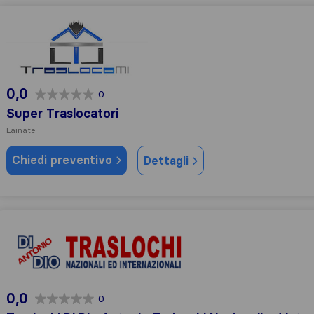
Super Traslocatori
0,0
0
Super Traslocatori
Lainate
Chiedi preventivo
Dettagli
Traslochi Di Dio Antonio Traloschi Nazionali ed Internaziona
0,0
0