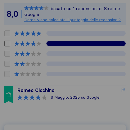
Sirelo non è responsa
basato su
1
recensioni di Sirelo e
Tutte le recensioni 
8,0
Google
Come viene calcolato il punteggio delle recensioni?
Romeo Cicchino
8 Maggio, 2025
su Google