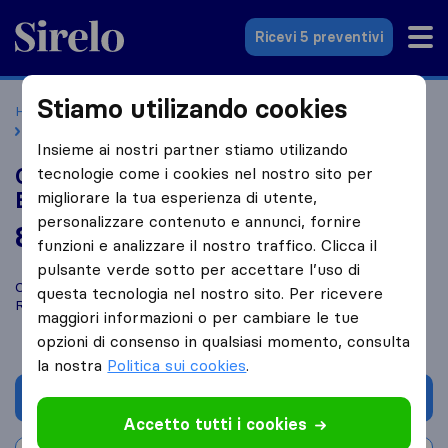
Sirelo.it
Ricevi 5 preventivi
Stiamo utilizando cookies
Home
Le 10 migliori aziende di traslochi in Italia
Frosinone
Coop. Europa 2000 Societa' Coop. Europa 2000 A R.L.
Insieme ai nostri partner stiamo utilizando
Coop. Europa 2000 Societa' Coop.
tecnologie come i cookies nel nostro sito per
Europa 2000 A R.L.
migliorare la tua esperienza di utente,
personalizzare contenuto e annunci, fornire
8,0
basato su
1
funzioni e analizzare il nostro traffico. Clicca il
recensioni di Sirelo e Google
i
pulsante verde sotto per accettare l’uso di
Confronta Coop. Europa 2000 Societa' Coop. Europa 2000 A
questa tecnologia nel nostro sito. Per ricevere
R.L. con altre
aziende di traslochi
di
Frosinone
maggiori informazioni o per cambiare le tue
opzioni di consenso in qualsiasi momento, consulta
la nostra
Politica sui cookies
.
Chiedi preventivo
Accetto tutti i cookies