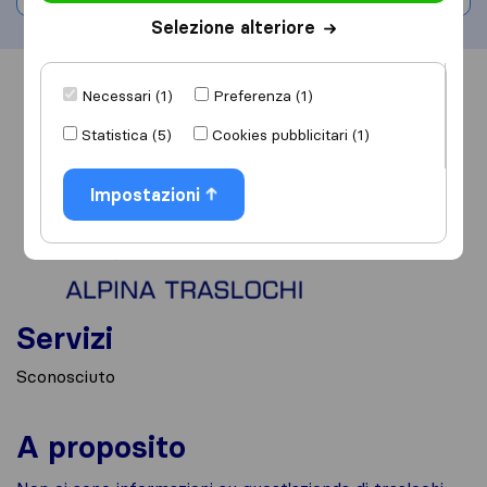
Selezione alteriore
Informazioni
Recensioni
Rivedi
Necessari (1)
Preferenza (1)
Statistica (5)
Cookies pubblicitari (1)
Impostazioni
Servizi
Sconosciuto
A proposito