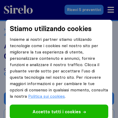
Sirelo.it
Ricevi 5 preventivi
Stiamo utilizando cookies
Home
Le 10 migliori aziende di traslochi in Italia
Chignolo
d'Isola BG
Alpina Traslochi
Insieme ai nostri partner stiamo utilizando
Alpina Traslochi
tecnologie come i cookies nel nostro sito per
migliorare la tua esperienza di utente,
0,0
basato su
0
personalizzare contenuto e annunci, fornire
recensioni di Sirelo e Google
i
funzioni e analizzare il nostro traffico. Clicca il
Confronta Alpina Traslochi con altre
aziende di traslochi
di
pulsante verde sotto per accettare l’uso di
Chignolo d'Isola BG
questa tecnologia nel nostro sito. Per ricevere
maggiori informazioni o per cambiare le tue
opzioni di consenso in qualsiasi momento, consulta
la nostra
Politica sui cookies
.
Chiedi preventivo
Accetto tutti i cookies
Scrivi una recensione