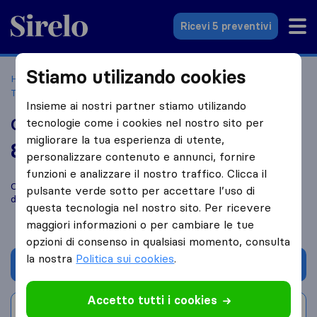
Sirelo.it
Ricevi 5 preventivi
Stiamo utilizando cookies
Home
Le 10 migliori aziende di traslochi in Italia
Cava de'
Tirreni
Ciro Lodato Traslochi
Insieme ai nostri partner stiamo utilizando
Ciro Lodato Traslochi
tecnologie come i cookies nel nostro sito per
migliorare la tua esperienza di utente,
8,4
basato su
20
personalizzare contenuto e annunci, fornire
recensioni di Sirelo e Google
i
funzioni e analizzare il nostro traffico. Clicca il
Confronta Ciro Lodato Traslochi con altre
aziende di traslochi
pulsante verde sotto per accettare l’uso di
di
Cava de' Tirreni
questa tecnologia nel nostro sito. Per ricevere
maggiori informazioni o per cambiare le tue
opzioni di consenso in qualsiasi momento, consulta
la nostra
Politica sui cookies
.
Chiedi preventivo
Accetto tutti i cookies
Scrivi una recensione