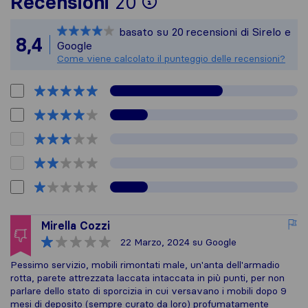
Per avere un quadr
Recensioni
20
Sirelo non è respon
basato su
20
recensioni di Sirelo e
Tutte le recensioni
8,4
Google
Come viene calcolato il punteggio delle recensioni?
Mirella Cozzi
22 Marzo, 2024
su Google
Pessimo servizio, mobili rimontati male, un'anta dell'armadio
rotta, parete attrezzata laccata intaccata in più punti, per non
parlare dello stato di sporcizia in cui versavano i mobili dopo 9
mesi di deposito (sempre curato da loro) profumatamente