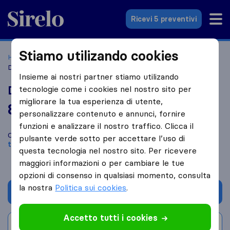
Sirelo.it
Ricevi 5 preventivi
Stiamo utilizando cookies
Home
Le 10 migliori aziende di traslochi in Italia
Bari
Ditta Ostello Giuseppe Traslochi
Insieme ai nostri partner stiamo utilizando
Ditta Ostello Giuseppe Traslochi
tecnologie come i cookies nel nostro sito per
migliorare la tua esperienza di utente,
8,2
basato su
8
personalizzare contenuto e annunci, fornire
recensioni di Sirelo e Google
i
funzioni e analizzare il nostro traffico. Clicca il
Confronta Ditta Ostello Giuseppe Traslochi con altre
aziende di
pulsante verde sotto per accettare l’uso di
traslochi
di
Bari
questa tecnologia nel nostro sito. Per ricevere
maggiori informazioni o per cambiare le tue
opzioni di consenso in qualsiasi momento, consulta
la nostra
Politica sui cookies
.
Chiedi preventivo
Accetto tutti i cookies
Scrivi una recensione