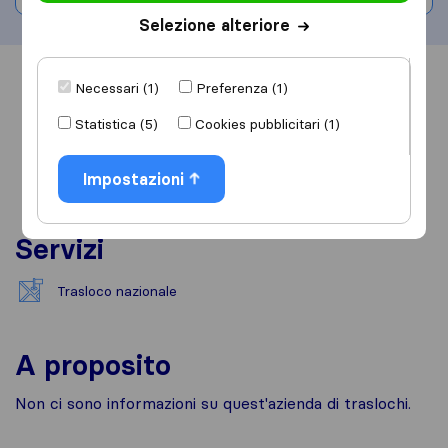
Selezione alteriore
Informazioni
Recensioni
Rivedi
Necessari (1)
Preferenza (1)
Statistica (5)
Cookies pubblicitari (1)
Impostazioni
Servizi
Trasloco nazionale
A proposito
Non ci sono informazioni su quest'azienda di traslochi.