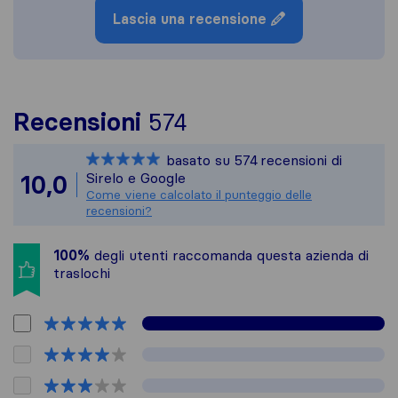
Lascia una recensione
Per avere un quadro 
Recensioni
574
Sirelo non è respons
basato su
574
recensioni di
Tutte le recensioni 
Sirelo e Google
10,0
Come viene calcolato il punteggio delle
recensioni?
100%
degli utenti raccomanda questa azienda di
traslochi