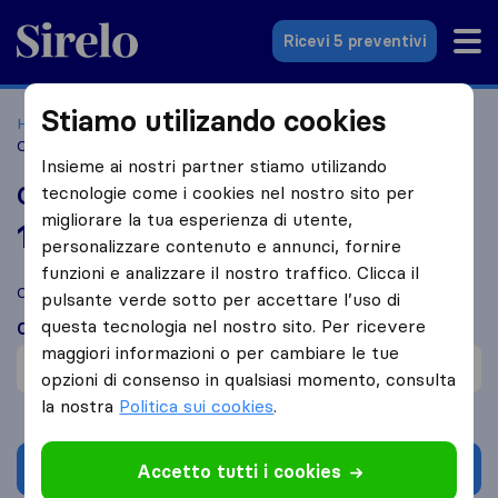
Sirelo.it
Ricevi 5 preventivi
Stiamo utilizando cookies
Home
Le 10 migliori aziende di traslochi in Italia
Bari
Carbodem
Insieme ai nostri partner stiamo utilizando
Carbodem
tecnologie come i cookies nel nostro sito per
migliorare la tua esperienza di utente,
10,0
basato su
574
personalizzare contenuto e annunci, fornire
recensioni di Sirelo e Google
i
funzioni e analizzare il nostro traffico. Clicca il
Confronta Carbodem con altre
aziende di traslochi
di
Bari
pulsante verde sotto per accettare l’uso di
questa tecnologia nel nostro sito. Per ricevere
Cosa dicono i clienti
maggiori informazioni o per cambiare le tue
Cautela nel maneggiare la merce (1)
opzioni di consenso in qualsiasi momento, consulta
la nostra
Politica sui cookies
.
Chiedi preventivo
Accetto tutti i cookies