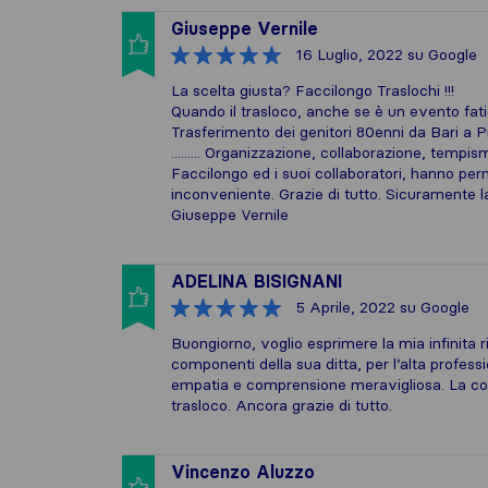
Giuseppe Vernile
16 Luglio, 2022
su Google
La scelta giusta? Faccilongo Traslochi !!!
Quando il trasloco, anche se è un evento fatico
Trasferimento dei genitori 80enni da Bari a Pi
......... Organizzazione, collaborazione, tempis
Faccilongo ed i suoi collaboratori, hanno pe
inconveniente. Grazie di tutto. Sicuramente la sce
Giuseppe Vernile
ADELINA BISIGNANI
5 Aprile, 2022
su Google
Buongiorno, voglio esprimere la mia infinita r
componenti della sua ditta, per l’alta profes
empatia e comprensione meravigliosa. La co
trasloco. Ancora grazie di tutto.
Vincenzo Aluzzo