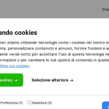
Sta
chi internazionali
Spedizione di container
Servizi
zando cookies
Bari
Faccilongo Traslochi Piccoli E Grandi
tner stiamo utilizando tecnologie come i cookies nel nostro si
nte, personalizzare contenuto e annunci, fornire funzioni e an
Piccoli
lsante verde sotto per accettare l’uso di questa tecnologia ne
ormazioni o per cambiare le tue opzioni di consenso in quals
litica sui cookies
.
cookies
Selezione alteriore
 recensione
 altre
aziende di
Preferenza (1)
Statistica (5)