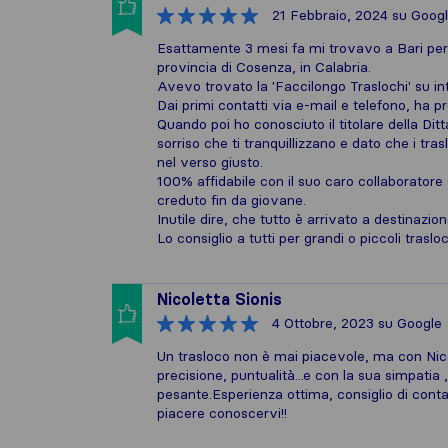
21 Febbraio, 2024
su Goog
Esattamente 3 mesi fa mi trovavo a Bari per u
provincia di Cosenza, in Calabria.
Avevo trovato la 'Faccilongo Traslochi' su int
Dai primi contatti via e-mail e telefono, ha p
Quando poi ho conosciuto il titolare della Ditt
sorriso che ti tranquillizzano e dato che i t
nel verso giusto.
100% affidabile con il suo caro collaboratore
creduto fin da giovane.
Inutile dire, che tutto è arrivato a destinazione
Lo consiglio a tutti per grandi o piccoli trasloc
Nicoletta Sionis
4 Ottobre, 2023
su Google
Un trasloco non è mai piacevole, ma con Nicol
precisione, puntualità...e con la sua simpati
pesante.Esperienza ottima, consiglio di contat
piacere conoscervi!!