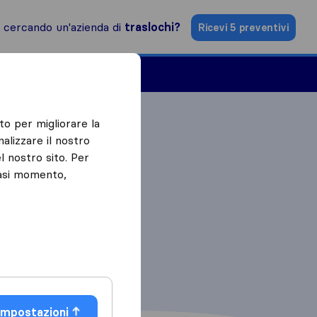
i cercando un'azienda di
traslochi?
Ricevi 5 preventivi
Aziende di traslochi
to per migliorare la
alizzare il nostro
l nostro sito. Per
iasi momento,
Impostazioni