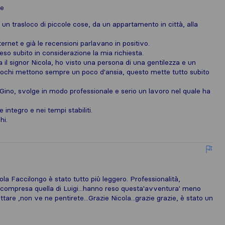
le
n trasloco di piccole cose, da un appartamento in città, alla
ernet e già le recensioni parlavano in positivo.
reso subito in considerazione la mia richiesta.
a il signor Nicola, ho visto una persona di una gentilezza e un
raslochi mettono sempre un poco d'ansia, questo mette tutto subito
 Gino, svolge in modo professionale e serio un lavoro nel quale ha
 integro e nei tempi stabiliti.
hi.
a Faccilongo è stato tutto più leggero. Professionalità,
a ,compresa quella di Luigi...hanno reso questa'avventura' meno
tare ,non ve ne pentirete...Grazie Nicola...grazie grazie, è stato un