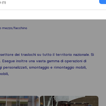
i (1)
to mezzo/facchino
ettore dei traslochi su tutto il territorio nazionale. Si
i. Esegue inoltre una vasta gamma di operazioni di
ggi personalizzati, smontaggio e rimontaggio mobili,
obili,