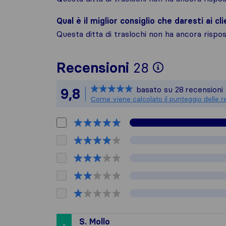
Qual è il miglior consiglio che daresti ai cli
Questa ditta di traslochi non ha ancora risp
Per avere 
Recensioni
28
Sirelo non
basato su
28
recensioni 
9,8
Tutte le r
Come viene calcolato il punteggio delle r
S. Mollo