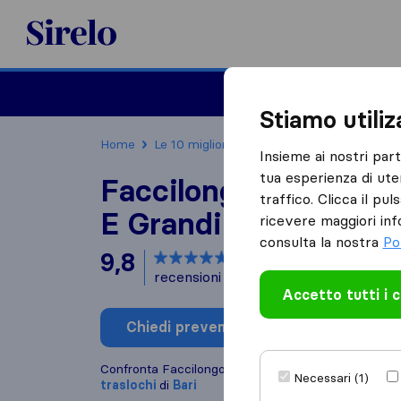
Sirelo.it
Traslochi
Traslo
Stiamo utili
Home
Le 10 migliori aziende di traslochi in Italia
Insieme ai nostri par
tua esperienza di ute
Faccilongo Traslochi 
traffico. Clicca il pu
E Grandi
ricevere maggiori inf
consulta la nostra
Po
9,8
basato su
28
recensioni di Sirelo e Google
i
Accetto tutti i 
Chiedi preventivo
Scrivi una
Confronta Faccilongo Traslochi Piccoli E Grandi con
Necessari (1)
traslochi
di
Bari