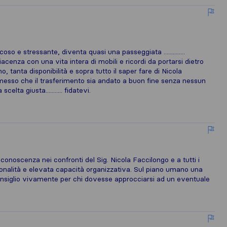
so e stressante, diventa quasi una passeggiata ..............
acenza con una vita intera di mobili e ricordi da portarsi dietro
mo, tanta disponibilità e sopra tutto il saper fare di Nicola
rmesso che il trasferimento sia andato a buon fine senza nessun
lta giusta........... fidatevi.
iconoscenza nei confronti del Sig. Nicola Faccilongo e a tutti i
sionalità e elevata capacità organizzativa. Sul piano umano una
nsiglio vivamente per chi dovesse approcciarsi ad un eventuale