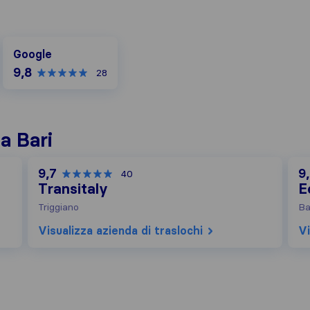
Google
Google
9,8
28
 a Bari
9,7
9
40
Transitaly
E
Triggiano
Ba
Visualizza azienda di traslochi
Vi