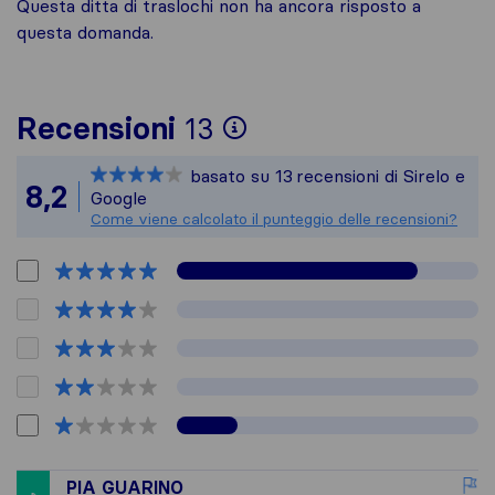
Questa ditta di traslochi non ha ancora risposto a
questa domanda.
Per avere un quadro
Recensioni
13
Sirelo non è respon
basato su
13
recensioni di Sirelo e
Tutte le recensioni
8,2
Google
Come viene calcolato il punteggio delle recensioni?
PIA GUARINO