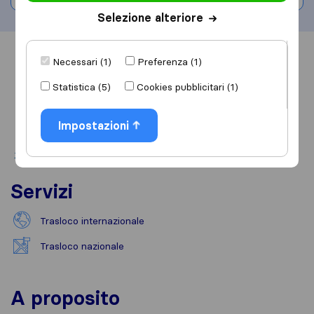
Selezione alteriore
Informazioni
Recensioni
Rivedi
Necessari (1)
Preferenza (1)
Statistica (5)
Cookies pubblicitari (1)
Impostazioni
Servizi
Trasloco internazionale
Trasloco nazionale
A proposito