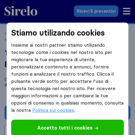
Sirelo.it
Ricevi 5 preventivi
Stiamo utilizando cookies
Home
Le 10 migliori aziende di traslochi in Italia
Manfredonia
Traslochi F. Lli Morlino
Insieme ai nostri partner stiamo utilizando
Traslochi F. Lli Morlino
tecnologie come i cookies nel nostro sito per
migliorare la tua esperienza di utente,
8,2
basato su
13
personalizzare contenuto e annunci, fornire
recensioni di Sirelo e Google
i
funzioni e analizzare il nostro traffico. Clicca il
Confronta Traslochi F. Lli Morlino con altre
aziende di traslochi
pulsante verde sotto per accettare l’uso di
di
Manfredonia
questa tecnologia nel nostro sito. Per ricevere
maggiori informazioni o per cambiare le tue
opzioni di consenso in qualsiasi momento, consulta
la nostra
Politica sui cookies
.
Chiedi preventivo
Accetto tutti i cookies
Scrivi una recensione