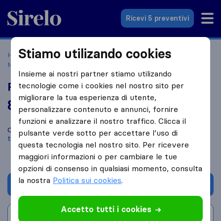
Sirelo.it
Ricevi 5 preventivi
Stiamo utilizando cookies
Home
Le 10 migliori aziende di traslochi in Italia
Manfredonia
Raffaele Scuro Traslochi
Insieme ai nostri partner stiamo utilizando
Raffaele Scuro Traslochi
tecnologie come i cookies nel nostro sito per
migliorare la tua esperienza di utente,
8,6
basato su
18
personalizzare contenuto e annunci, fornire
recensioni di Sirelo e Google
i
funzioni e analizzare il nostro traffico. Clicca il
Confronta Raffaele Scuro Traslochi con altre
aziende di
pulsante verde sotto per accettare l’uso di
traslochi
di
Manfredonia
questa tecnologia nel nostro sito. Per ricevere
maggiori informazioni o per cambiare le tue
opzioni di consenso in qualsiasi momento, consulta
la nostra
Politica sui cookies
.
Chiedi preventivo
Accetto tutti i cookies
Scrivi una recensione