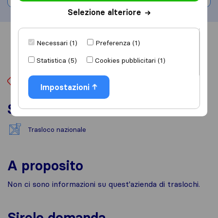
Selezione alteriore
Informazioni
Recensioni
Rivedi
Necessari (1)
Preferenza (1)
Statistica (5)
Cookies pubblicitari (1)
Impostazioni
Servizi
Trasloco nazionale
A proposito
Non ci sono informazioni su quest'azienda di traslochi.
Sirelo domanda...