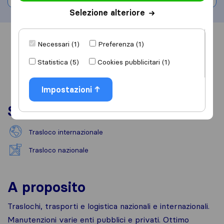
Selezione alteriore
Informazioni
Recensioni
Rivedi
Necessari (1)
Preferenza (1)
Statistica (5)
Cookies pubblicitari (1)
Impostazioni
Servizi
Trasloco internazionale
Trasloco nazionale
A proposito
Traslochi, trasporti e logistica nazionali e internazionali.
Manutenzioni varie enti pubblici e privati. Ottimo