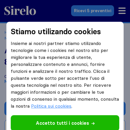
Sirelo.it
Ricevi 5 preventivi
Stiamo utilizando cookies
Home
Le 10 migliori aziende di traslochi in Italia
Manfredonia
Aprile Traslochi
Insieme ai nostri partner stiamo utilizando
Aprile Traslochi
tecnologie come i cookies nel nostro sito per
migliorare la tua esperienza di utente,
8,6
basato su
8
personalizzare contenuto e annunci, fornire
recensioni di Sirelo e Google
i
funzioni e analizzare il nostro traffico. Clicca il
Confronta Aprile Traslochi con altre
aziende di traslochi
di
pulsante verde sotto per accettare l’uso di
Manfredonia
questa tecnologia nel nostro sito. Per ricevere
maggiori informazioni o per cambiare le tue
opzioni di consenso in qualsiasi momento, consulta
la nostra
Politica sui cookies
.
Chiedi preventivo
Accetto tutti i cookies
Scrivi una recensione