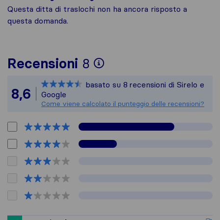
Questa ditta di traslochi non ha ancora risposto a
questa domanda.
Per avere un quadro 
Recensioni
8
Sirelo non è respons
basato su
8
recensioni di Sirelo e
Tutte le recensioni 
8,6
Google
Come viene calcolato il punteggio delle recensioni?