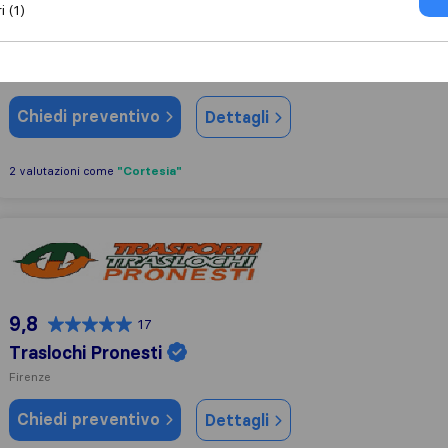
i (1)
9,7
133
Zeus Traslochi
Firenze
Chiedi preventivo
Dettagli
"Cortesia"
2 valutazioni come
Traslochi Pronesti
9,8
17
Traslochi Pronesti
Firenze
Chiedi preventivo
Dettagli