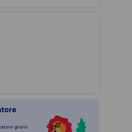
atore
catore giusto