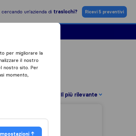
i cercando un'azienda di
traslochi?
Ricevi 5 preventivi
Aziende di traslochi
to per migliorare la
alizzare il nostro
l nostro sito. Per
iasi momento,
Filtra per:
Impostazioni