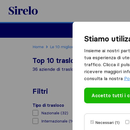
Sirelo.it
Traslochi
Traslo
Stiamo utili
Home
Le 10 migliori aziende di traslochi in Italia
Insieme ai nostri par
tua esperienza di ute
Top 10 traslocatori a Florence
traffico. Clicca il pu
36 aziende di traslochi trovate a Florence
ricevere maggiori inf
consulta la nostra
Po
Filtri
Accetto tutti i 
Tipo di trasloco
Nazionale
(32)
Internazionale
(10)
Necessari (1)