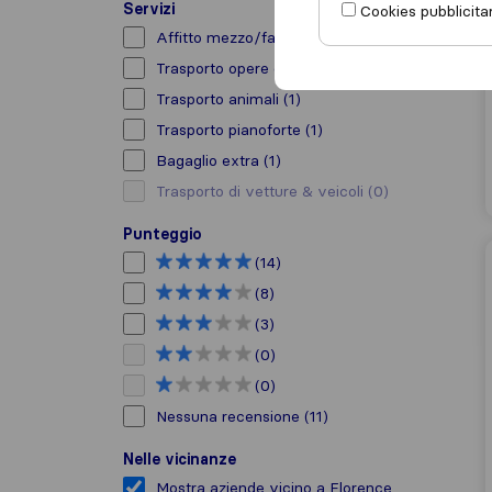
Servizi
Cookies pubblicitar
Affitto mezzo/facchino
(1)
Trasporto opere d’arte
(5)
Trasporto animali
(1)
Trasporto pianoforte
(1)
Bagaglio extra
(1)
Trasporto di vetture & veicoli
(0)
Punteggio
(14)
(8)
(3)
(0)
(0)
Nessuna recensione
(11)
Nelle vicinanze
Mostra aziende vicino a Florence