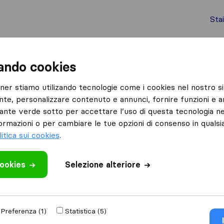
Sta
chi internazionali
Spedizione di container
Servizi
zando cookies
Florence
tner stiamo utilizando tecnologie come i cookies nel nostro si
nte, personalizzare contenuto e annunci, fornire funzioni e an
lsante verde sotto per accettare l’uso di questa tecnologia ne
ormazioni o per cambiare le tue opzioni di consenso in quals
litica sui cookies
.
Risultati
cookies
Selezione alteriore
Zeus Traslochi
Preferenza (1)
Statistica (5)