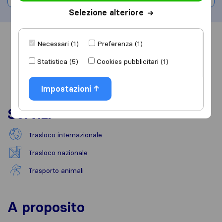
Selezione alteriore
Informazioni
Recensioni
Rivedi
Necessari (1)
Preferenza (1)
Statistica (5)
Cookies pubblicitari (1)
Impostazioni
Servizi
Trasloco internazionale
Trasloco nazionale
Trasporto animali
A proposito