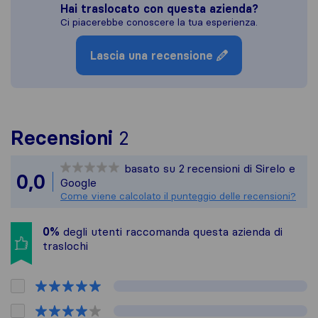
Hai traslocato con questa azienda?
Ci piacerebbe conoscere la tua esperienza.
Lascia una recensione
Per avere un quadro pi
Recensioni
2
Sirelo non è responsabi
basato su
2
recensioni di Sirelo e
Tutte le recensioni rac
0,0
Google
Come viene calcolato il punteggio delle recensioni?
0%
degli utenti raccomanda questa azienda di
traslochi