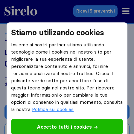
Sirelo.it
Ricevi 5 preventivi
Stiamo utilizando cookies
Home
Le 10 migliori aziende di traslochi in Italia
Livorno
La Fortezza Traslochi
Insieme ai nostri partner stiamo utilizando
La Fortezza Traslochi
tecnologie come i cookies nel nostro sito per
migliorare la tua esperienza di utente,
0,0
basato su
2
personalizzare contenuto e annunci, fornire
recensioni di Sirelo e Google
i
funzioni e analizzare il nostro traffico. Clicca il
Confronta La Fortezza Traslochi con altre
aziende di traslochi
pulsante verde sotto per accettare l’uso di
di
Livorno
questa tecnologia nel nostro sito. Per ricevere
maggiori informazioni o per cambiare le tue
opzioni di consenso in qualsiasi momento, consulta
la nostra
Politica sui cookies
.
Chiedi preventivo
Accetto tutti i cookies
Scrivi una recensione