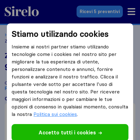
Sirelo.it
Ricevi 5 preventivi
Stiamo utilizando cookies
Home
Le 10 migliori aziende di traslochi in Italia
Firenze
Zeus Traslochi
Insieme ai nostri partner stiamo utilizando
tecnologie come i cookies nel nostro sito per
Zeus Traslochi
migliorare la tua esperienza di utente,
9,7
basato su
133
personalizzare contenuto e annunci, fornire
recensioni di Sirelo e Google
i
funzioni e analizzare il nostro traffico. Clicca il
Confronta Zeus Traslochi con altre
aziende di traslochi
di
pulsante verde sotto per accettare l’uso di
Firenze
questa tecnologia nel nostro sito. Per ricevere
Cosa dicono i clienti
maggiori informazioni o per cambiare le tue
opzioni di consenso in qualsiasi momento, consulta
Cortesia (2)
la nostra
Politica sui cookies
.
Imballaggio della merce (1)
Trasloco veloce (1)
Accetto tutti i cookies
Incompetenza (1)