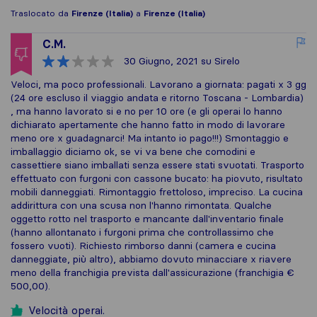
Traslocato da
Firenze (Italia)
a
Firenze (Italia)
C.M.
30 Giugno, 2021
su Sirelo
Veloci, ma poco professionali. Lavorano a giornata: pagati x 3 gg
(24 ore escluso il viaggio andata e ritorno Toscana - Lombardia)
, ma hanno lavorato si e no per 10 ore (e gli operai lo hanno
dichiarato apertamente che hanno fatto in modo di lavorare
meno ore x guadagnarci! Ma intanto io pago!!!) Smontaggio e
imballaggio diciamo ok, se vi va bene che comodini e
cassettiere siano imballati senza essere stati svuotati. Trasporto
effettuato con furgoni con cassone bucato: ha piovuto, risultato
mobili danneggiati. Rimontaggio frettoloso, impreciso. La cucina
addirittura con una scusa non l'hanno rimontata. Qualche
oggetto rotto nel trasporto e mancante dall'inventario finale
(hanno allontanato i furgoni prima che controllassimo che
fossero vuoti). Richiesto rimborso danni (camera e cucina
danneggiate, più altro), abbiamo dovuto minacciare x riavere
meno della franchigia prevista dall'assicurazione (franchigia €
500,00).
Velocità operai.