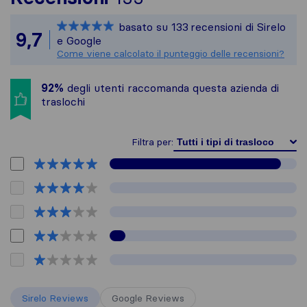
Sirelo non è respons
basato su
133
recensioni di Sirelo
Tutte le recensioni 
9,7
e Google
Come viene calcolato il punteggio delle recensioni?
92%
degli utenti raccomanda questa azienda di
traslochi
Filtra per:
Sirelo Reviews
Google Reviews