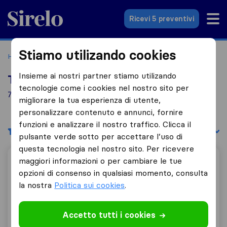
Sirelo.it
Ricevi 5 preventivi
Stiamo utilizando cookies
Home
Le 10 migliori aziende di traslochi in Italia
Cabiate
Insieme ai nostri partner stiamo utilizando
Top 10 traslocatori a Cabiate
tecnologie come i cookies nel nostro sito per
7 aziende di traslochi trovate a Cabiate
migliorare la tua esperienza di utente,
personalizzare contenuto e annunci, fornire
funzioni e analizzare il nostro traffico. Clicca il
Filtri
Filtra per:
pulsante verde sotto per accettare l’uso di
questa tecnologia nel nostro sito. Per ricevere
maggiori informazioni o per cambiare le tue
Umar Iftikhar Baig
opzioni di consenso in qualsiasi momento, consulta
la nostra
Politica sui cookies
.
0,0
0
Accetto tutti i cookies
Umar Iftikhar Baig