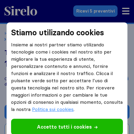
Sirelo.it
Ricevi 5 preventivi
Stiamo utilizando cookies
Home
Le 10 migliori aziende di traslochi in Italia
Sulmona
Traslochi Tuttovunque
Insieme ai nostri partner stiamo utilizando
Traslochi Tuttovunque
tecnologie come i cookies nel nostro sito per
migliorare la tua esperienza di utente,
10,0
basato su
1
personalizzare contenuto e annunci, fornire
recensioni di Sirelo e Google
i
funzioni e analizzare il nostro traffico. Clicca il
Confronta Traslochi Tuttovunque con altre
aziende di traslochi
pulsante verde sotto per accettare l’uso di
di
Sulmona
questa tecnologia nel nostro sito. Per ricevere
maggiori informazioni o per cambiare le tue
opzioni di consenso in qualsiasi momento, consulta
la nostra
Politica sui cookies
.
Chiedi preventivo
Accetto tutti i cookies
Scrivi una recensione