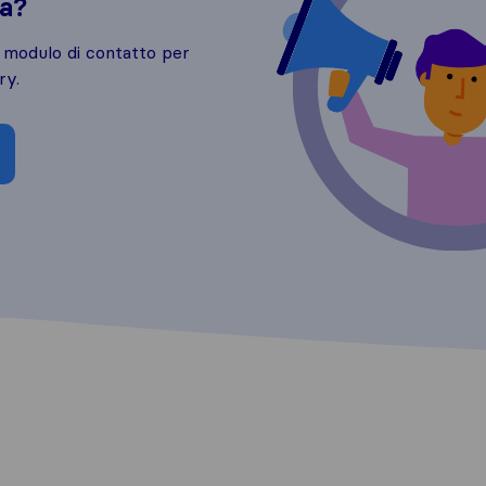
da?
o modulo di contatto per
ry.