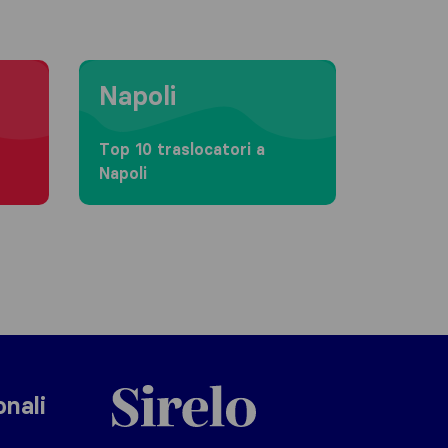
Moving to Napoli
Napoli
Top 10 traslocatori a
Napoli
Sirelo.it
onali