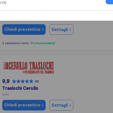
i (1)
7,4
11
FERCAM Removals & Relocations
Leinì
(Filiale)
Chiedi preventivo
Dettagli
"Professionalità"
2 valutazioni come
Traslochi Cerullo
9,9
45
Traslochi Cerullo
Leini
Chiedi preventivo
Dettagli