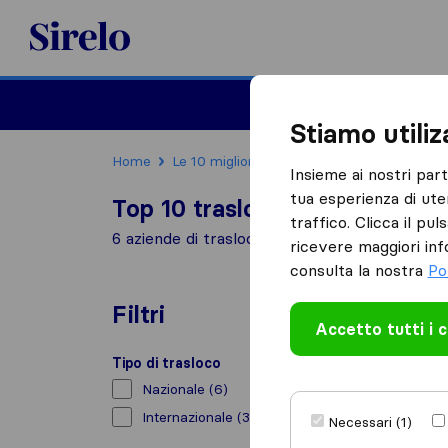
Sirelo.it
Traslochi
Traslo
Stiamo utili
Home
Le 10 migliori aziende di traslochi in Italia
Insieme ai nostri par
tua esperienza di ute
Top 10 traslocatori a Settimo
traffico. Clicca il pu
6 aziende di traslochi trovate a Settimo Tori
ricevere maggiori inf
consulta la nostra
Po
Filtri
Accetto tutti i 
Tipo di trasloco
Nazionale
(6)
Internazionale
(3)
Necessari (1)