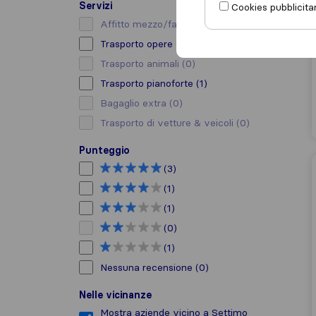
Servizi
Cookies pubblicitar
Affitto mezzo/facchino
(0)
Trasporto opere d’arte
(1)
Trasporto animali
(0)
Trasporto pianoforte
(1)
Bagaglio extra
(0)
Trasporto di vetture & veicoli
(0)
Punteggio
(3)
(1)
(1)
(0)
(1)
Nessuna recensione
(0)
Nelle vicinanze
Mostra aziende vicino a Settimo