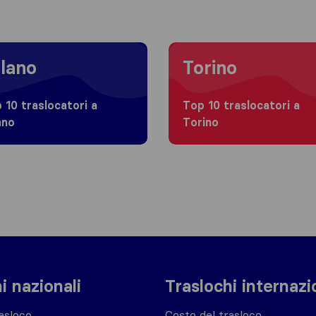
 to Milano
Moving to Torino
lano
Torino
 10 traslocatori a
Top 10 traslocatori a
ano
Torino
i nazionali
Traslochi internazi
asloco
Costo del trasloco