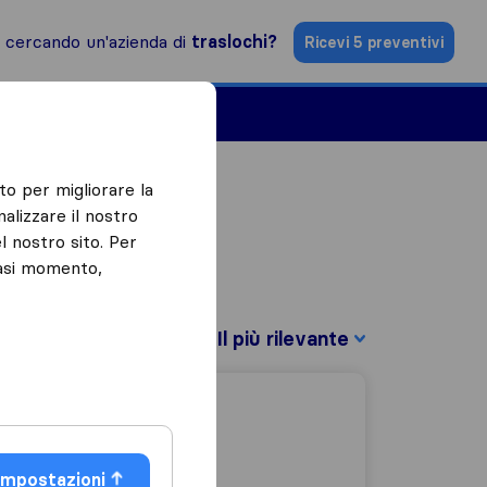
i cercando un'azienda di
traslochi?
Ricevi 5 preventivi
Aziende di traslochi
to per migliorare la
alizzare il nostro
l nostro sito. Per
iasi momento,
Filtra per:
Impostazioni