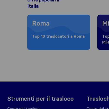
Italia
Moving to Roma
Moving
Roma
Mi
Top 10 traslocatori a Roma
Top
Mil
Strumenti per il trasloco
Trasloch
Costo del trasloco
Costo del tr