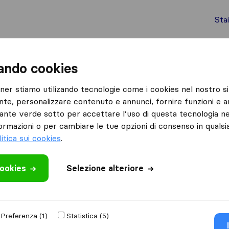
Sta
chi internazionali
Spedizione di container
Servizi
zando cookies
Settimo Torinese
tner stiamo utilizando tecnologie come i cookies nel nostro si
nte, personalizzare contenuto e annunci, fornire funzioni e an
 Torinese
lsante verde sotto per accettare l’uso di questa tecnologia ne
nese
ormazioni o per cambiare le tue opzioni di consenso in quals
litica sui cookies
.
Risultati
cookies
Selezione alteriore
FERCAM Removals & Relocations
Preferenza (1)
Statistica (5)