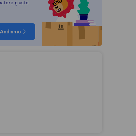
catore giusto
Andiamo