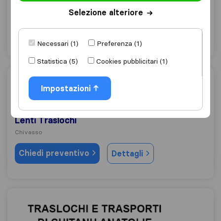
Settimo Torinese
Selezione alteriore
Chiedi preventivo
Dettagli
Necessari (1)
Preferenza (1)
Statistica (5)
Cookies pubblicitari (1)
Lenti Traslochi
Impostazioni
9,6
25
Lenti Traslochi
Chivasso
Chiedi preventivo
Dettagli
Traslochi Chitanu