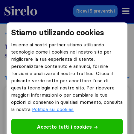
Sirelo.it
Ricevi 5 preventivi
Stiamo utilizando cookies
Home
Le 10 migliori aziende di traslochi in Italia
Brandizzo
Insieme ai nostri partner stiamo utilizando
Top 10 traslocatori a Brandizzo
tecnologie come i cookies nel nostro sito per
5 aziende di traslochi trovate a Brandizzo
migliorare la tua esperienza di utente,
personalizzare contenuto e annunci, fornire
funzioni e analizzare il nostro traffico. Clicca il
Filtri
Filtra per:
pulsante verde sotto per accettare l’uso di
questa tecnologia nel nostro sito. Per ricevere
maggiori informazioni o per cambiare le tue
Tecno Traslochi
opzioni di consenso in qualsiasi momento, consulta
la nostra
Politica sui cookies
.
9,6
34
Accetto tutti i cookies
Tecno Traslochi