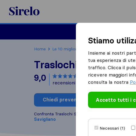
Sirelo.it
Traslochi
Traslo
Stiamo utili
Home
Le 10 migliori aziende di traslochi in Italia
Insieme ai nostri par
tua esperienza di ute
Traslochi Sgombero 
traffico. Clicca il pu
ricevere maggiori inf
9,0
basato su
14
consulta la nostra
Po
recensioni di Sirelo e Google
i
Chiedi preventivo
Accetto tutti i 
Scrivi una
Confronta Traslochi Sgombero Express con altre
az
Savigliano
Necessari (1)