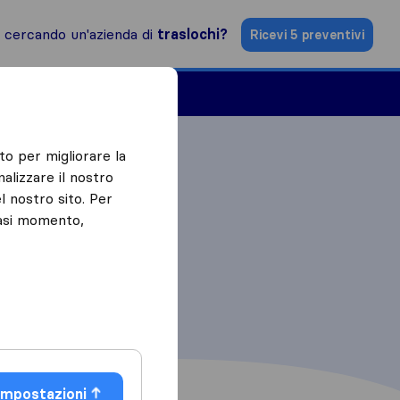
i cercando un'azienda di
traslochi?
Ricevi 5 preventivi
Aziende di traslochi
to per migliorare la
alizzare il nostro
l nostro sito. Per
iasi momento,
Impostazioni