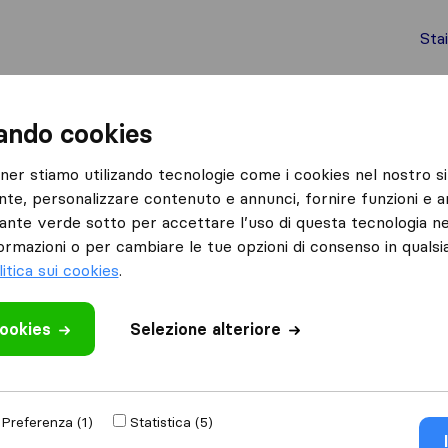
Sta
chi internazionali
Spedizione di container
Servizi
zando cookies
Savigliano
Traslochi Sgombero Express
tner stiamo utilizando tecnologie come i cookies nel nostro si
nte, personalizzare contenuto e annunci, fornire funzioni e an
Express
lsante verde sotto per accettare l’uso di questa tecnologia ne
ormazioni o per cambiare le tue opzioni di consenso in quals
litica sui cookies
.
cookies
 recensione
Selezione alteriore
iende di traslochi
di
Preferenza (1)
Statistica (5)