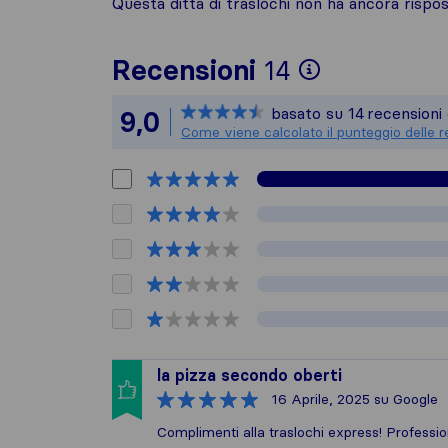
Questa ditta di traslochi non ha ancora risp
Per avere u
Recensioni
14
Sirelo non 
basato su
14
recensioni 
9,0
Tutte le re
Come viene calcolato il punteggio delle r
la pizza secondo oberti
16 Aprile, 2025
su Google
Complimenti alla traslochi express! Professio