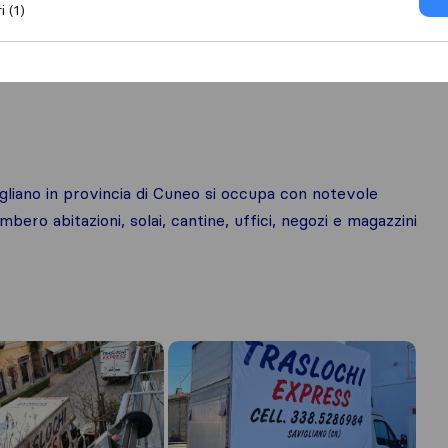
i (1)
liano in provincia di Cuneo si occupa con notevole
mbero abitazioni, solai, cantine, uffici, negozi e magazzini