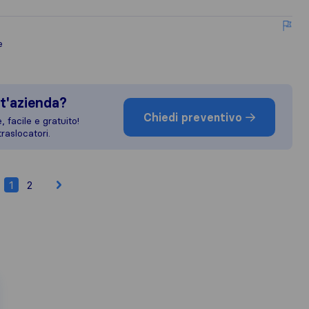
e
t'azienda?
Chiedi preventivo
 facile e gratuito!
raslocatori.
1
2