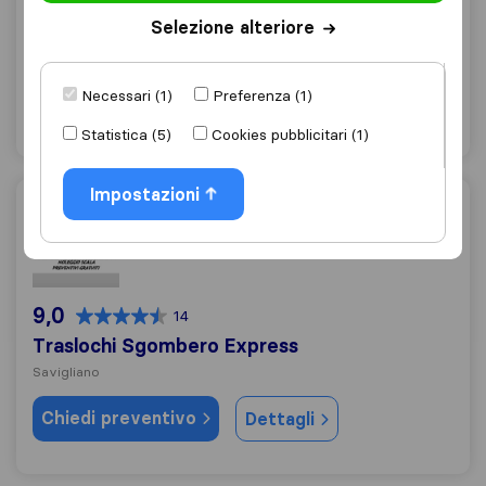
Savigliano
Selezione alteriore
Chiedi preventivo
Dettagli
Necessari (1)
Preferenza (1)
"Professionalità"
2 valutazioni come
Statistica (5)
Cookies pubblicitari (1)
Impostazioni
Traslochi Sgombero Express
9,0
14
Traslochi Sgombero Express
Savigliano
Chiedi preventivo
Dettagli