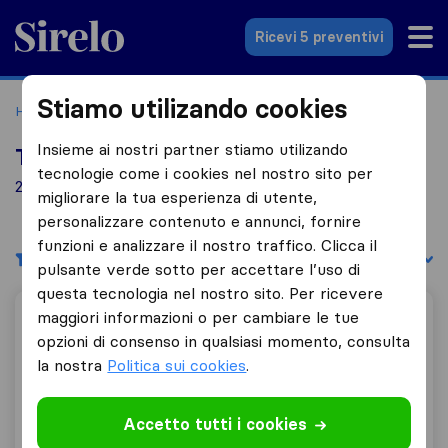
Sirelo.it
Ricevi 5 preventivi
Stiamo utilizando cookies
Home
Le 10 migliori aziende di traslochi in Italia
Savigliano
Insieme ai nostri partner stiamo utilizando
Top 10 traslocatori a Savigliano
tecnologie come i cookies nel nostro sito per
2 aziende di traslochi trovate a Savigliano
migliorare la tua esperienza di utente,
personalizzare contenuto e annunci, fornire
funzioni e analizzare il nostro traffico. Clicca il
Filtri
Filtra per:
pulsante verde sotto per accettare l’uso di
questa tecnologia nel nostro sito. Per ricevere
maggiori informazioni o per cambiare le tue
Zito Traslochi
opzioni di consenso in qualsiasi momento, consulta
la nostra
Politica sui cookies
.
10,0
164
Accetto tutti i cookies
Zito Traslochi