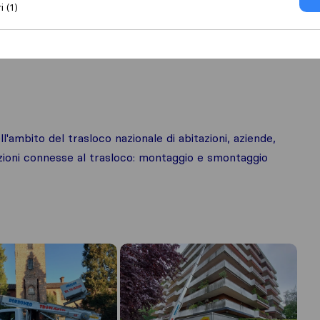
i (1)
ambito del trasloco nazionale di abitazioni, aziende,
azioni connesse al trasloco: montaggio e smontaggio