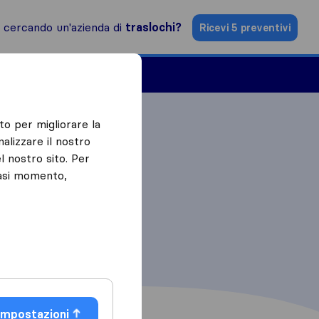
i cercando un'azienda di
traslochi?
Ricevi 5 preventivi
Aziende di traslochi
to per migliorare la
alizzare il nostro
l nostro sito. Per
iasi momento,
Impostazioni