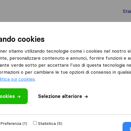
Sta
chi internazionali
Spedizione di container
Servizi
zando cookies
Peschiera Borromeo
Borromeo Traslochi
tner stiamo utilizando tecnologie come i cookies nel nostro si
nte, personalizzare contenuto e annunci, fornire funzioni e an
lsante verde sotto per accettare l’uso di questa tecnologia ne
ormazioni o per cambiare le tue opzioni di consenso in quals
litica sui cookies
.
cookies
 recensione
Selezione alteriore
traslochi
di
Preferenza (1)
Statistica (5)