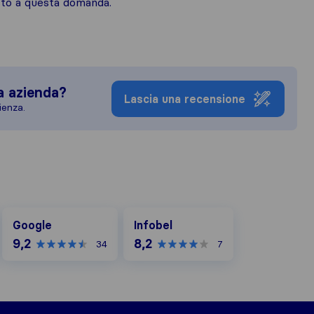
osto a questa domanda.
a azienda?
Lascia una recensione
ienza.
Google
Infobel
Google
Infobel
9,2
8,2
34
7