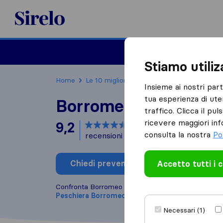
Sirelo.it
Traslochi
Traslo
Stiamo utili
Home
Le 10 migliori aziende di traslochi in Italia
Insieme ai nostri par
tua esperienza di ute
Borromeo Traslochi
traffico. Clicca il pu
ricevere maggiori inf
9,2
basato su
34
consulta la nostra
Po
recensioni di Sirelo e Google
i
Chiedi preventivo
Accetto tutti i 
Scrivi una
Confronta Borromeo Traslochi con altre
aziende di 
Peschiera Borromeo
Necessari (1)