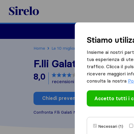
Sirelo.it
Traslochi
Traslo
Stiamo utili
Home
Le 10 migliori aziende di traslochi in Italia
Insieme ai nostri par
tua esperienza di ute
F.lli Galati Montaggi
traffico. Clicca il pu
ricevere maggiori inf
8,0
basato su
1
consulta la nostra
Po
recensioni di Sirelo e Google
i
Chiedi preventivo
Accetto tutti i 
Scrivi una
Confronta F.lli Galati Montaggi con altre
aziende di 
Necessari (1)