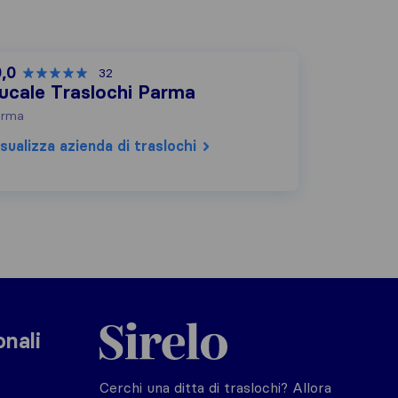
0,0
32
ucale Traslochi Parma
arma
sualizza azienda di traslochi
Sirelo.it
onali
Cerchi una ditta di traslochi? Allora