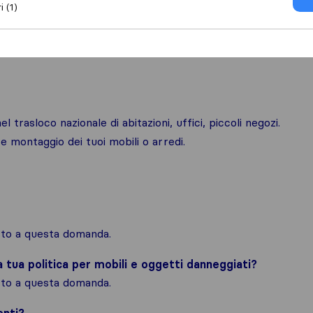
i (1)
el trasloco nazionale di abitazioni, uffici, piccoli negozi.
 e montaggio dei tuoi mobili o arredi.
osto a questa domanda.
la tua politica per mobili e oggetti danneggiati?
osto a questa domanda.