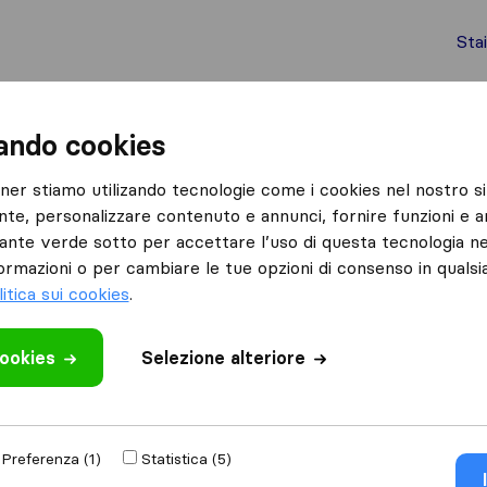
Sta
chi internazionali
Spedizione di container
Servizi
zando cookies
Parma
F.lli Galati Montaggi
tner stiamo utilizando tecnologie come i cookies nel nostro si
nte, personalizzare contenuto e annunci, fornire funzioni e an
lsante verde sotto per accettare l’uso di questa tecnologia ne
ormazioni o per cambiare le tue opzioni di consenso in quals
litica sui cookies
.
cookies
 recensione
Selezione alteriore
traslochi
di
Parma
Preferenza (1)
Statistica (5)