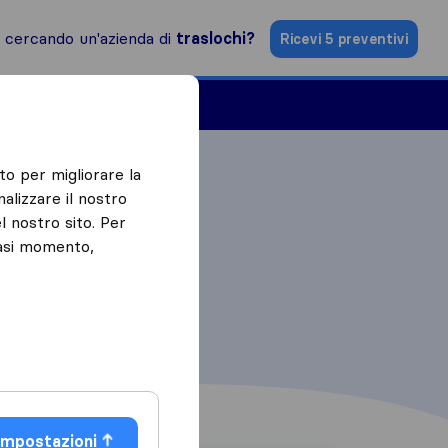
i cercando un'azienda di
traslochi?
Ricevi 5 preventivi
Aziende di traslochi
to per migliorare la
alizzare il nostro
l nostro sito. Per
iasi momento,
Impostazioni