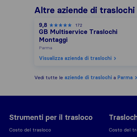
Altre aziende di trasloch
9,8
172
GB Multiservice Traslochi
Montaggi
Parma
Visualizza azienda di traslochi
Vedi tutte le
aziende di traslochi
a
Parma
Strumenti per il trasloco
Trasloch
Costo del trasloco
Costo del tr