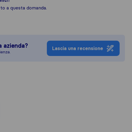
enti?
osto a questa domanda.
a azienda?
Lascia una recensione
ienza.