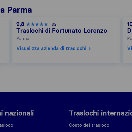
i a Parma
9,8
1
92
Traslochi di Fortunato Lorenzo
D
Parma
P
Visualizza azienda di traslochi
Vi
i nazionali
Traslochi internazi
asloco
Costo del trasloco