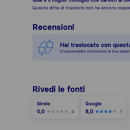
Qual è il miglior consiglio che daresti ai cli
Questa ditta di traslochi non ha ancora risp
Recensioni
Hai traslocato con quest
Ci piacerebbe conoscere la tua esper
Rivedi le fonti
Google
Sirelo
Google
0,0
8,0
0
1