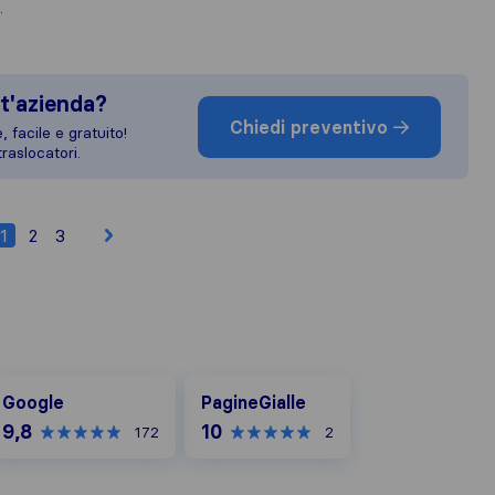
.
t'azienda?
Chiedi preventivo
 facile e gratuito!
raslocatori.
1
2
3
oogle
PagineGialle
Google
PagineGialle
9,8
10
172
2