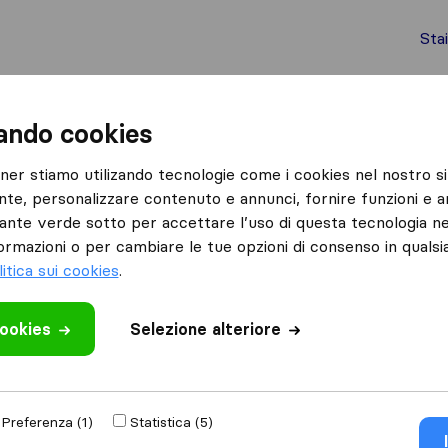
Sta
chi internazionali
Spedizione di container
Servizi
zando cookies
Parma
GB Multiservice Traslochi Montaggi
tner stiamo utilizando tecnologie come i cookies nel nostro si
nte, personalizzare contenuto e annunci, fornire funzioni e an
lochi
lsante verde sotto per accettare l’uso di questa tecnologia ne
ormazioni o per cambiare le tue opzioni di consenso in quals
litica sui cookies
.
cookies
Selezione alteriore
 recensione
altre
aziende di
Preferenza (1)
Statistica (5)