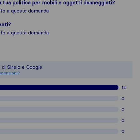
la tua politica per mobili e oggetti danneggiati?
osto a questa domanda.
enti?
osto a questa domanda.
 un quadro più completo della reputazio
 è responsabile degli standard di pubbl
 di Sirelo e Google
ecensioni raccolte su Sirelo sono sogg
ecensioni?
14
0
0
0
0