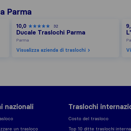
i a Parma
10,0
9
32
Ducale Traslochi Parma
L
Parma
P
Visualizza azienda di traslochi
Vi
i nazionali
Traslochi internazi
asloco
Costo del trasloco
zzare un trasloco
Top 10 ditte traslochi interna