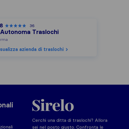
,8
36
'Autonoma Traslochi
arma
sualizza azienda di traslochi
Sirelo.it
onali
Cerchi una ditta di traslochi? Allora
zionali
sei nel posto giusto. Confronta le