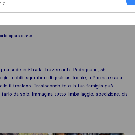
i (1)
orto opere d’arte
ria sede in Strada Traversante Pedrignano, 56.
gio mobili, sgomberi di qualsiasi locale, a Parma e sia a
ile il trasloco. Traslocando te e la tua famiglia può
 farlo da solo. Immagina tutto limballaggio, spedizione, dis