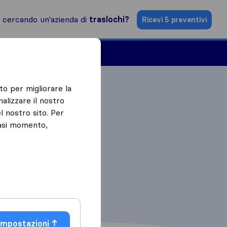
i cercando un'azienda di
traslochi?
Ricevi 5 preventivi
Aziende di traslochi
to per migliorare la
alizzare il nostro
l nostro sito. Per
iasi momento,
Impostazioni