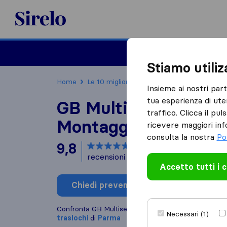
Sirelo.it
Traslochi
Traslo
Stiamo utili
Home
Le 10 migliori aziende di traslochi in Italia
Insieme ai nostri par
tua esperienza di ute
GB Multiservice Tras
traffico. Clicca il pu
Montaggi
ricevere maggiori inf
consulta la nostra
Po
9,8
basato su
172
recensioni di Sirelo e Google
i
Accetto tutti i 
Chiedi preventivo
Scrivi una
Confronta GB Multiservice Traslochi Montaggi con 
Necessari (1)
traslochi
di
Parma