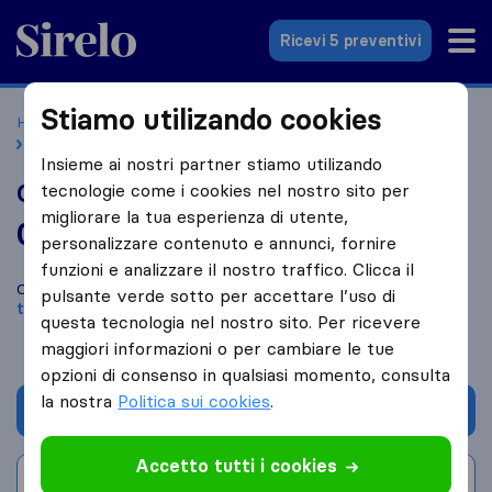
Sirelo.it
Ricevi 5 preventivi
Stiamo utilizando cookies
Home
Le 10 migliori aziende di traslochi in Italia
Palermo
Giuseppe Sciortino Traslochi
Insieme ai nostri partner stiamo utilizando
Giuseppe Sciortino Traslochi
tecnologie come i cookies nel nostro sito per
migliorare la tua esperienza di utente,
0,0
basato su
1
personalizzare contenuto e annunci, fornire
recensioni di Sirelo e Google
i
funzioni e analizzare il nostro traffico. Clicca il
Confronta Giuseppe Sciortino Traslochi con altre
aziende di
pulsante verde sotto per accettare l’uso di
traslochi
di
Palermo
questa tecnologia nel nostro sito. Per ricevere
maggiori informazioni o per cambiare le tue
opzioni di consenso in qualsiasi momento, consulta
la nostra
Politica sui cookies
.
Chiedi preventivo
Accetto tutti i cookies
Scrivi una recensione