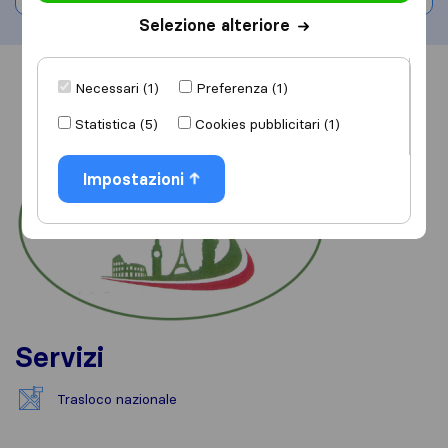
Selezione alteriore
Informazioni
Recensioni
Rivedi
Necessari (1)
Preferenza (1)
Statistica (5)
Cookies pubblicitari (1)
Impostazioni
Servizi
Trasloco nazionale