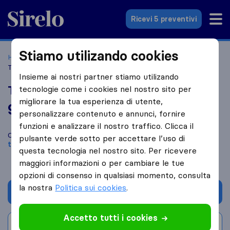
Sirelo.it
Ricevi 5 preventivi
Stiamo utilizando cookies
Home
Le 10 migliori aziende di traslochi in Italia
Olbia
Traslochi Terranoa Service Srl
Insieme ai nostri partner stiamo utilizando
Traslochi Terranoa Service Srl
tecnologie come i cookies nel nostro sito per
migliorare la tua esperienza di utente,
9,8
basato su
34
personalizzare contenuto e annunci, fornire
recensioni di Sirelo e Google
i
funzioni e analizzare il nostro traffico. Clicca il
Confronta Traslochi Terranoa Service Srl con altre
aziende di
pulsante verde sotto per accettare l’uso di
traslochi
di
Olbia
questa tecnologia nel nostro sito. Per ricevere
maggiori informazioni o per cambiare le tue
opzioni di consenso in qualsiasi momento, consulta
la nostra
Politica sui cookies
.
Chiedi preventivo
Accetto tutti i cookies
Scrivi una recensione