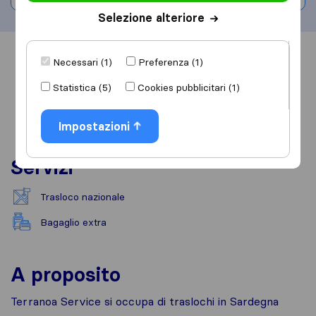
Selezione alteriore
Informazioni
Recensioni
Rivedi
Necessari (1)
Preferenza (1)
Statistica (5)
Cookies pubblicitari (1)
Impostazioni
Servizi
Trasloco nazionale
Bagaglio extra
A proposito
Terranoa Service si occupa di traslochi in Sardegna