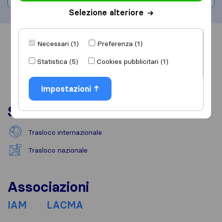
Selezione alteriore
Informazioni
Recensioni
Rivedi
Necessari (1)
Preferenza (1)
Statistica (5)
Cookies pubblicitari (1)
Impostazioni
Servizi
Trasloco internazionale
Trasloco nazionale
Associazioni
IAM
LACMA