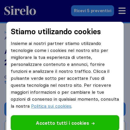
Sirelo.it
Ricevi 5 preventivi
Stiamo utilizando cookies
Home
Le 10 migliori aziende di traslochi in Italia
Milano
American Relocation Services
Insieme ai nostri partner stiamo utilizando
tecnologie come i cookies nel nostro sito per
American Relocation Services
migliorare la tua esperienza di utente,
2,0
basato su
1
personalizzare contenuto e annunci, fornire
recensioni di Sirelo e Google
i
funzioni e analizzare il nostro traffico. Clicca il
Confronta American Relocation Services con altre
aziende di
pulsante verde sotto per accettare l’uso di
traslochi
di
Milano
questa tecnologia nel nostro sito. Per ricevere
maggiori informazioni o per cambiare le tue
opzioni di consenso in qualsiasi momento, consulta
la nostra
Politica sui cookies
.
Chiedi preventivo
Accetto tutti i cookies
Scrivi una recensione