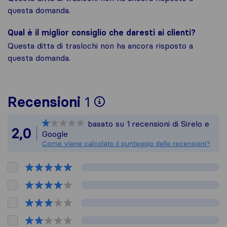
questa domanda.
Qual è il miglior consiglio che daresti ai clienti?
Questa ditta di traslochi non ha ancora risposto a
questa domanda.
Per avere un quadro 
Recensioni
1
Sirelo non è responsa
basato su
1
recensioni di Sirelo e
Tutte le recensioni 
2,0
Google
Come viene calcolato il punteggio delle recensioni?