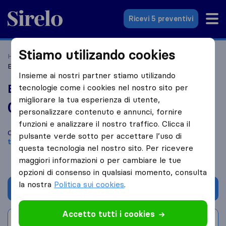
Sirelo.it
Ricevi 5 preventivi
Stiamo utilizando cookies
Home
Le 10 migliori aziende di traslochi in Italia
Lucca
Bertoni Pulizie E Traslochi
Insieme ai nostri partner stiamo utilizando
Bertoni Pulizie E Traslochi
tecnologie come i cookies nel nostro sito per
migliorare la tua esperienza di utente,
0,0
basato su
0
personalizzare contenuto e annunci, fornire
recensioni di Sirelo e Google
i
funzioni e analizzare il nostro traffico. Clicca il
Confronta Bertoni Pulizie E Traslochi con altre
aziende di
pulsante verde sotto per accettare l’uso di
traslochi
di
Lucca
questa tecnologia nel nostro sito. Per ricevere
maggiori informazioni o per cambiare le tue
opzioni di consenso in qualsiasi momento, consulta
la nostra
Politica sui cookies
.
Chiedi preventivo
Accetto tutti i cookies
Scrivi una recensione