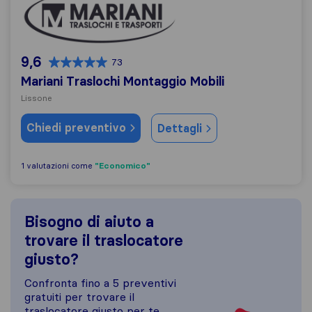
9,6
73
Mariani Traslochi Montaggio Mobili
Lissone
Chiedi preventivo
Dettagli
"Economico"
1 valutazioni come
Bisogno di aiuto a
trovare il traslocatore
giusto?
Confronta fino a 5 preventivi
gratuiti per trovare il
traslocatore giusto per te