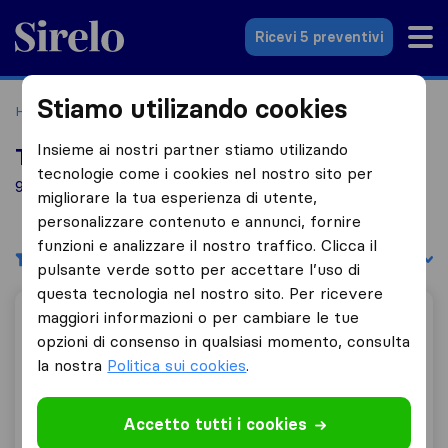
Sirelo.it
Ricevi 5 preventivi
Stiamo utilizando cookies
Home
Le 10 migliori aziende di traslochi in Italia
Lissone
Insieme ai nostri partner stiamo utilizando
Top 10 traslocatori a Lissone
tecnologie come i cookies nel nostro sito per
9 aziende di traslochi trovate a Lissone
migliorare la tua esperienza di utente,
personalizzare contenuto e annunci, fornire
funzioni e analizzare il nostro traffico. Clicca il
Filtri
Filtra per:
pulsante verde sotto per accettare l’uso di
questa tecnologia nel nostro sito. Per ricevere
maggiori informazioni o per cambiare le tue
Tower srl | Traslochi e Autoscale
opzioni di consenso in qualsiasi momento, consulta
la nostra
Politica sui cookies
.
0,0
0
Accetto tutti i cookies
Tower srl | Traslochi e Autoscale