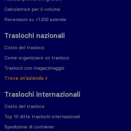
Calcolatrice per il volume
Recensioni su +1.200 aziende
Traslochi nazionali
Costo del trasloco
Come organizzare un trasloco
Trasloco con magazzinaggio
Trova un'azienda
Traslochi internazionali
Costo del trasloco
Top 10 ditte traslochi internazionali
Spedizione di container