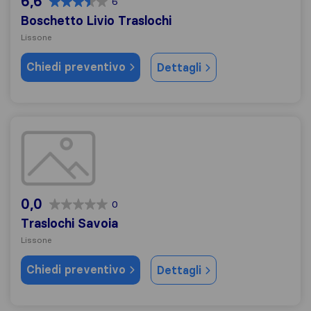
6,6
6
Boschetto Livio Traslochi
Lissone
Chiedi preventivo
Dettagli
Traslochi Savoia
0,0
0
Traslochi Savoia
Lissone
Chiedi preventivo
Dettagli