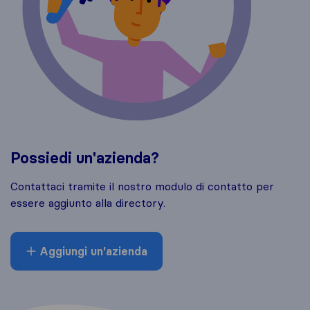
Possiedi un'azienda?
Contattaci tramite il nostro modulo di contatto per
essere aggiunto alla directory.
Aggiungi un'azienda