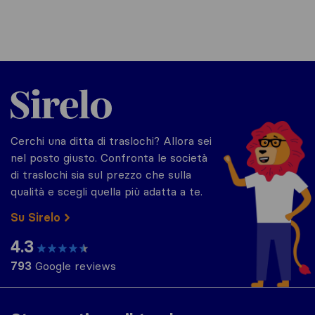
Sirelo.it
Cerchi una ditta di traslochi? Allora sei
nel posto giusto. Confronta le società
di traslochi sia sul prezzo che sulla
qualità e scegli quella più adatta a te.
Su Sirelo
4.3
793
Google reviews