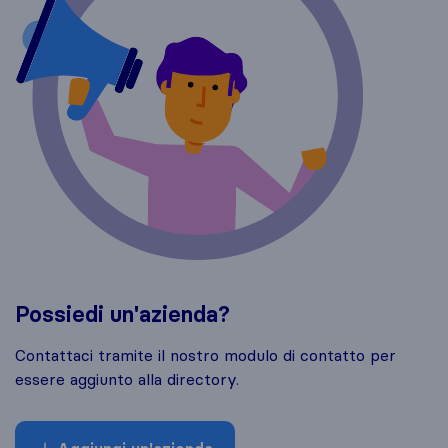
Possiedi un'azienda?
Contattaci tramite il nostro modulo di contatto per
essere aggiunto alla directory.