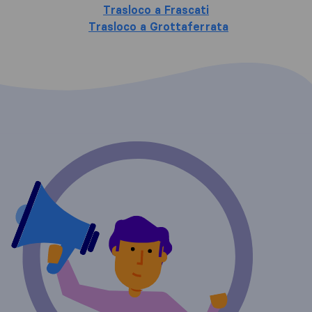
Trasloco a Frascati
Trasloco a Grottaferrata