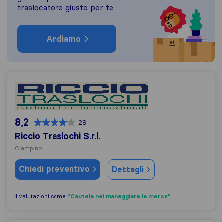
traslocatore giusto per te
Andiamo
Riccio Traslochi S.r.l.
8,2
29
Riccio Traslochi S.r.l.
Ciampino
Chiedi preventivo
Dettagli
"Cautela nel maneggiare la merce"
1 valutazioni come