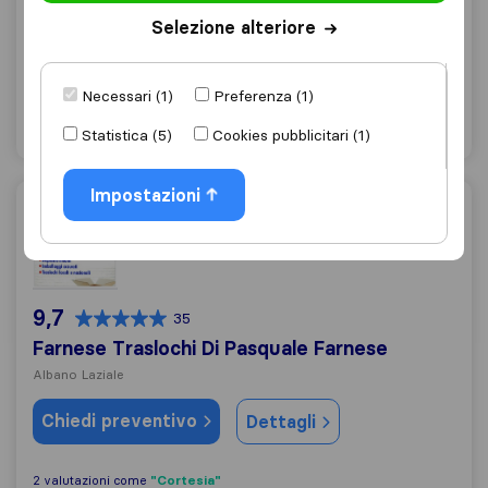
Albano Laziale
(Filiale)
Selezione alteriore
Chiedi preventivo
Dettagli
Necessari (1)
Preferenza (1)
"Buona comunicazione"
1 valutazioni come
Statistica (5)
Cookies pubblicitari (1)
Impostazioni
Farnese Traslochi Di Pasquale Farnese
9,7
35
Farnese Traslochi Di Pasquale Farnese
Albano Laziale
Chiedi preventivo
Dettagli
"Cortesia"
2 valutazioni come