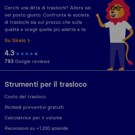
Cerchi una ditta di traslochi? Allora sei
nel posto giusto. Confronta le società
di traslochi sia sul prezzo che sulla
qualità e scegli quella più adatta a te.
Su Sirelo
4.3
793
Google reviews
Strumenti per il trasloco
Costo del trasloco
Richiedi preventivi gratuiti
Calcolatrice per il volume
Recensioni su +1.200 aziende