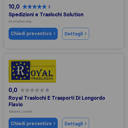
10,0
2
Spedizioni e Traslochi Solution
Grottaferrata
Chiedi preventivo
Dettagli
Royal Traslochi E Trasporti Di Longordo Flavio
0,0
0
Royal Traslochi E Trasporti Di Longordo
Flavio
Albano Laziale
Chiedi preventivo
Dettagli