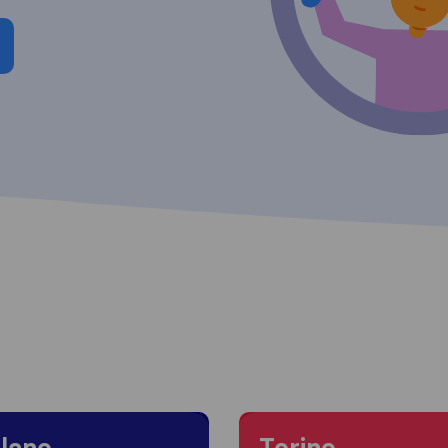
 to Milano
Moving to Torino
lano
Torino