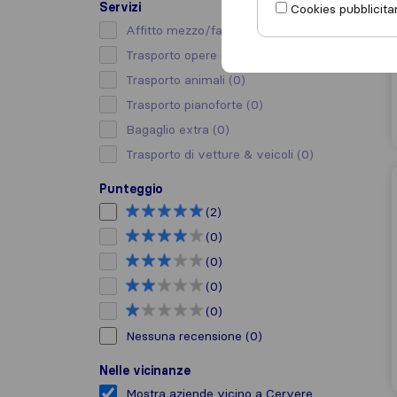
Servizi
Cookies pubblicitar
Affitto mezzo/facchino
(0)
Trasporto opere d’arte
(0)
Trasporto animali
(0)
Trasporto pianoforte
(0)
Bagaglio extra
(0)
Trasporto di vetture & veicoli
(0)
Punteggio
(2)
(0)
(0)
(0)
(0)
Nessuna recensione
(0)
Nelle vicinanze
Mostra aziende vicino a Cervere