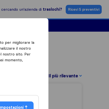
i cercando un'azienda di
traslochi?
Ricevi 5 preventivi
Aziende di traslochi
to per migliorare la
alizzare il nostro
l nostro sito. Per
iasi momento,
Filtra per:
Impostazioni