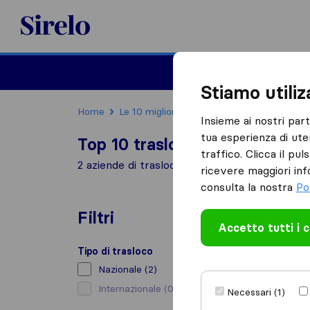
Sirelo.it
Traslochi
Traslo
Stiamo utili
Home
Le 10 migliori aziende di traslochi in Italia
Insieme ai nostri par
tua esperienza di ute
Top 10 traslocatori a Cervere
traffico. Clicca il pu
2 aziende di traslochi trovate a Cervere
ricevere maggiori inf
consulta la nostra
Po
Filtri
Accetto tutti i 
Tipo di trasloco
Nazionale
(2)
Internazionale
(0)
Necessari (1)