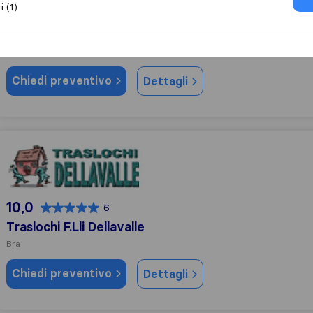
i (1)
10,0
70
Montaggio Mobili Vincenzo
Cervere
Chiedi preventivo
Dettagli
Traslochi F.Lli Dellavalle
10,0
6
Traslochi F.Lli Dellavalle
Bra
Chiedi preventivo
Dettagli