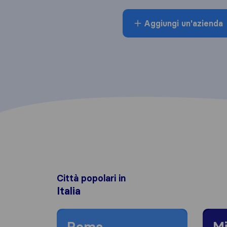
Aggiungi un'azienda
Città popolari in
Italia
Moving to Roma
Moving
Roma
Mi