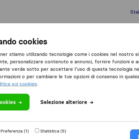
Sta
chi internazionali
Spedizione di container
Servizi
zando cookies
Cervere
tner stiamo utilizando tecnologie come i cookies nel nostro si
nte, personalizzare contenuto e annunci, fornire funzioni e an
lsante verde sotto per accettare l’uso di questa tecnologia ne
ormazioni o per cambiare le tue opzioni di consenso in quals
litica sui cookies
.
Risultati
cookies
Selezione alteriore
Montaggio Mobili Vincenzo
Preferenza (1)
Statistica (5)