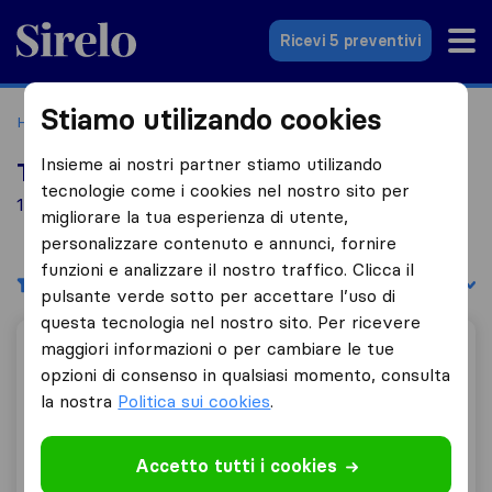
Sirelo.it
Ricevi 5 preventivi
Stiamo utilizando cookies
Home
Le 10 migliori aziende di traslochi in Italia
Bra
Insieme ai nostri partner stiamo utilizando
Top 10 traslocatori a Bra
tecnologie come i cookies nel nostro sito per
1 aziende di traslochi trovate a Bra
migliorare la tua esperienza di utente,
personalizzare contenuto e annunci, fornire
funzioni e analizzare il nostro traffico. Clicca il
Filtri
Filtra per:
pulsante verde sotto per accettare l’uso di
questa tecnologia nel nostro sito. Per ricevere
maggiori informazioni o per cambiare le tue
Traslochi F.Lli Dellavalle
opzioni di consenso in qualsiasi momento, consulta
la nostra
Politica sui cookies
.
10,0
6
Accetto tutti i cookies
Traslochi F.Lli Dellavalle